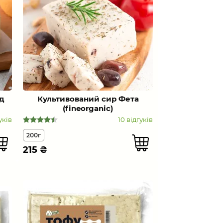
д
Культивований сир Фета
(fineorganic)
уків
10 відгуків
200г
215
₴