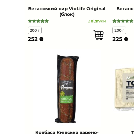
Веганський сир VioLife Оriginal
Веганс
(блок)
2 відгуки
200 г
200 г
252
₴
225
₴
Ковбаса Київська варено-