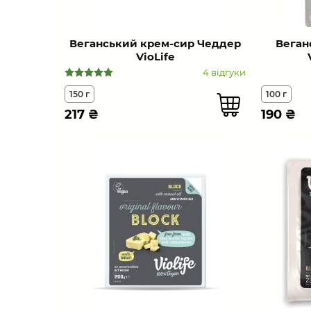
Веганський крем-сир Чеддер
Веган
VioLife
4 відгуки
150 г
100 г
217
₴
190
₴