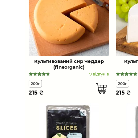
Культивований сир Чеддер
Куль
(fineorganic)
9 відгуків
200г
200г
215
₴
215
₴