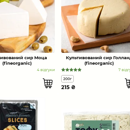
тивований сир Моца
Культивований сир Голлан
(fineorganic)
(fineorganic)
4 відгуки
7 відг
200г
215
₴