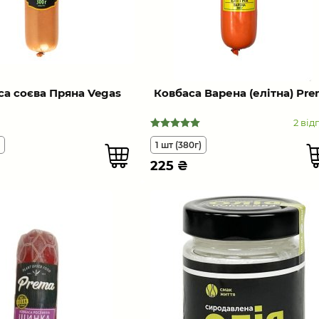
са соєва Пряна Vegas
Ковбаcа Варена (елітна) Pr
2 від
1 шт (380г)
225
₴