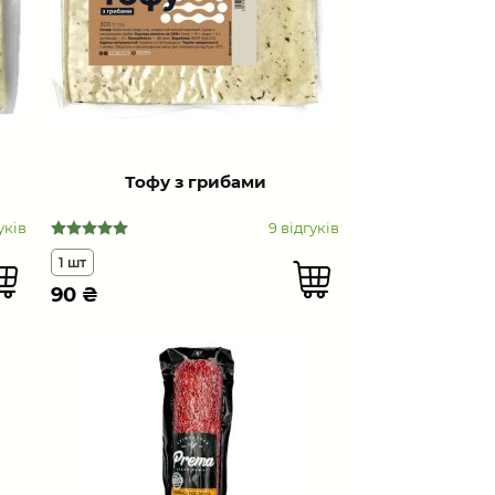
Тофу з грибами
уків
9 відгуків
1 шт
90
₴