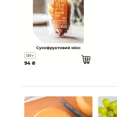
Сухофруктовий мікс
120 г
94
₴