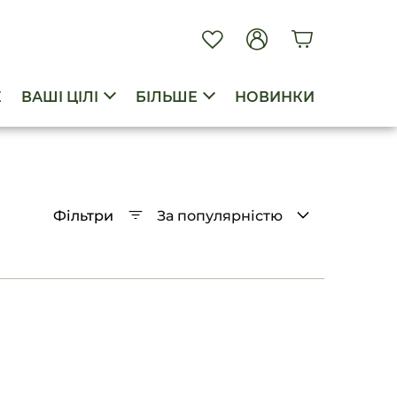
E
ВАШІ ЦІЛІ
БІЛЬШЕ
НОВИНКИ
Фільтри
За популярністю
За популярністю
Від дешевих до дорогих
Від дорогих до дешевих