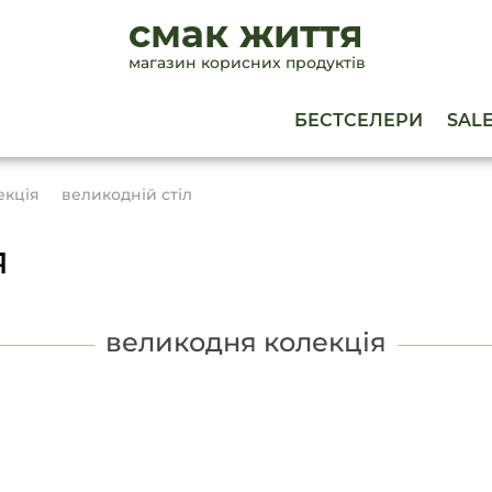
смак життя
магазин корисних продуктів
БЕСТСЕЛЕРИ
SAL
екція
великодній стіл
я
великодня колекція