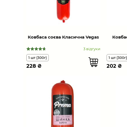
Ковбаса соєва Класична Vegas
Ковба
3 відгуки
1 шт (300г)
1 шт (300г)
228
₴
202
₴