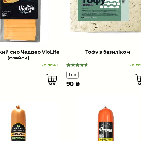
кий сир Чеддер VioLife
Тофу з базиліком
(слайси)
3 відгуки
6 відг
1 шт
90
₴