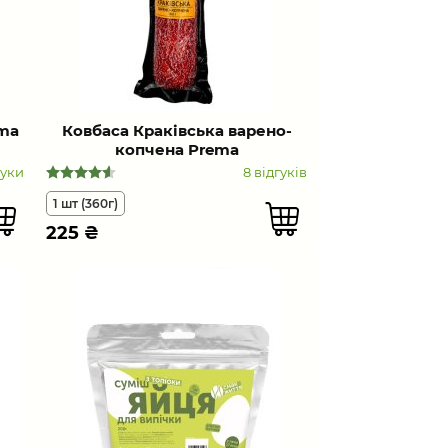
ema
Ковбаса Краківська варено-
копчена Prema
гуки
8 відгуків
1 шт (360г)
225
₴