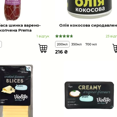
аса шинка варено-
Олія кокосова сиродавлен
копчена Prema
1 відгук
23 від
200мл
350мл
700 мл
216
₴