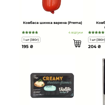
Ковбаса шинка варена (Prema)
Ковб
4 відгуки
1 шт (380г)
1 шт (380г)
195
₴
204
₴