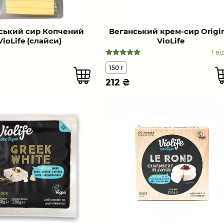
ський сир Копчений
Веганський крем-сир Origin
VioLife (слайси)
VioLife
1 ві
150 г
212
₴