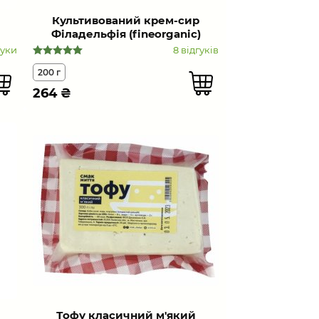
Культивований крем-сир
Філадельфія (fineorganic)
гуки
8 відгуків
200 г
264
₴
Тофу класичний м'який