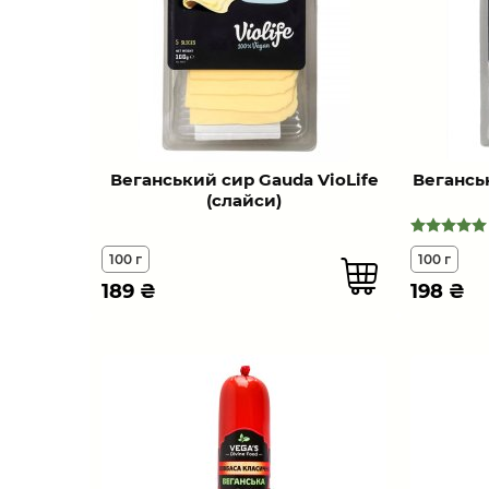
Веганський сир Gauda VioLife
Вегансь
(слайси)
100 г
100 г
189
₴
198
₴