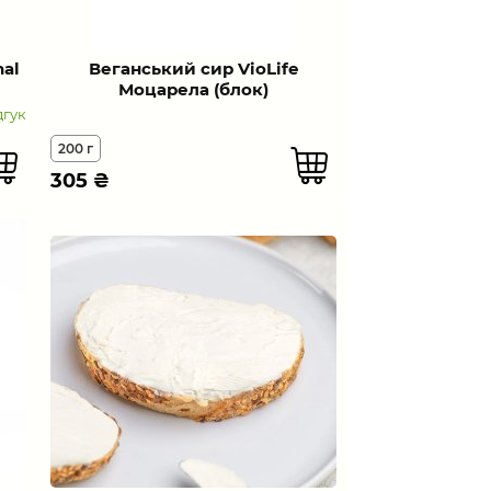
al
Веганський сир VioLife
Моцарела (блок)
дгук
200 г
305
₴