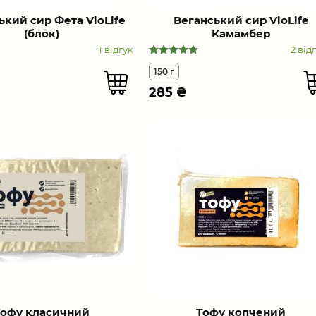
ький сир Фета VioLife
Веганський сир VioLife
(блок)
Камамбер
1 відгук
2 від
150 г
285
₴
Тофу класичний
Тофу копчений