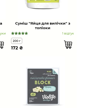
а
Суміш "Яйця для випічки" з
топіоки
гуки
1 відгук
200 г
172
₴