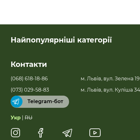
Найпопулярніші категорії
SALE
Контакти
Новинки
(068) 618-18-86
м. Львів, вул. Зелена 19
Бестселери
(073) 029-58-83
м. Львів, вул. Куліша 3
Telegram-бот
Суперфуди та добавки
Укр
|
RU
Напої
Натуральні солодощі