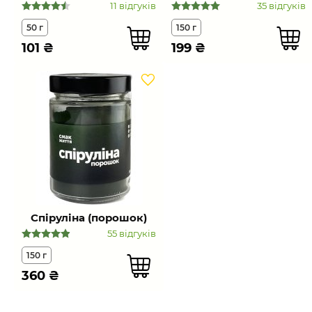
11 відгуків
35 відгуків
50 г
150 г
101
₴
199
₴
Спіруліна (порошок)
55 відгуків
150 г
360
₴