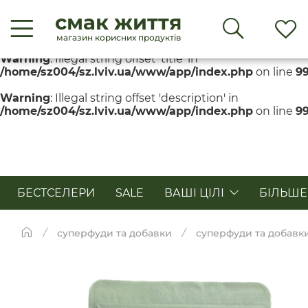
смак життя
Warning
: Illegal string offset 'title' in
/home/sz004/sz.lviv.ua/www/app/index.php
on line
9
магазин корисних продуктів
Warning
: Illegal string offset 'title' in
/home/sz004/sz.lviv.ua/www/app/index.php
on line
9
Warning
: Illegal string offset 'description' in
/home/sz004/sz.lviv.ua/www/app/index.php
on line
9
БЕСТСЕЛЕРИ
SALE
ВАШІ ЦІЛІ
БІЛЬШЕ
суперфуди та добавки
суперфуди та добавк