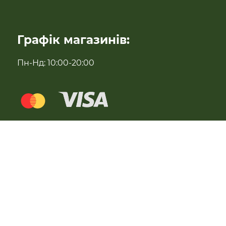
Антипаразитарні та профілактичні засоби
Графік магазинів:
Для імунітету
Пн-Нд: 10:00-20:00