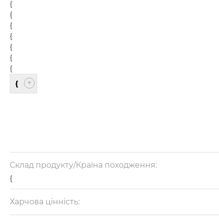
{
{
{
{
{
{
{
{
Склад продукту/Країна походження:
{
Харчова цінність:
{