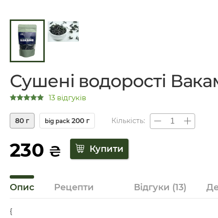
Сушені водорості Вака
13 відгуків
80 г
200 г
Кількість:
big pack
230
₴
Опис
Рецепти
Відгуки
(13)
Де
{