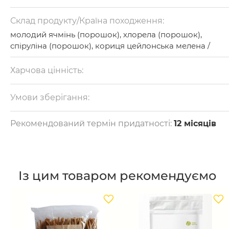
Склад продукту/Країна походження:
молодий ячмінь (порошок), хлорела (порошок),
спіруліна (порошок), кориця цейлонська мелена /
Україна.
Харчова цінність:
на 100 г: білки — 39,7 г, жири — 4,2 г, вуглеводи — 20,7 г
Калорійність — 304 ккал.
Умови зберігання:
Зберігати в темному сухому місці в герметично
закритій упаковці при температурі від +18 до +20 °C та
Рекомендований термін придатності:
12 місяців
відносній вологості не більше 70%.
Із цим товаром рекомендуємо