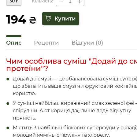
50 г
Кількість:
194
₴
Опис
Рецепти
Відгуки
(0)
Чим особлива суміш "Додай до с
протеїни"?
Додай до смузі — це збалансована суміш суперф
що збагатить ваше смузі чи фруктовий коктейл
користю.
У суміші найбільш виражений смак зеленої феї
спіруліни. А от кориця дає лише ледь відчутну
пряність.
Містить 3 найбільш білкових суперфуди у складі
молодий ячмінь, спіруліну та хлорелу.