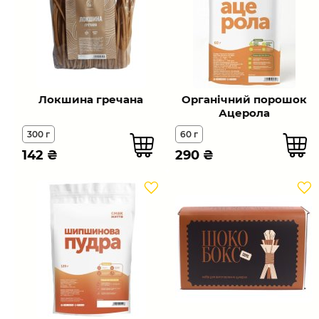
Локшина гречана
Органічний порошок
Ацерола
300 г
60 г
142
₴
290
₴