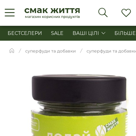
смак життя
магазин корисних продуктів
БЕСТСЕЛЕРИ
SALE
ВАШІ ЦІЛІ
БІЛЬШЕ
суперфуди та добавки
суперфуди та добавк