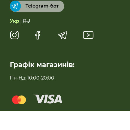
Telegram-бот
Суперфуди та добавки
Укр
|
RU
Напої
Натуральні солодощі
Антипаразитарні та профілактичні засоби
Графік магазинів:
Для імунітету
Пн-Нд: 10:00-20:00