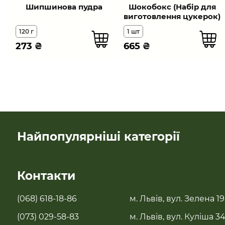
Шипшинова пудра
Шокобокс (Набір для
виготовлення цукерок)
120 г
1 шт
273
₴
665
₴
Найпопулярніші категорії
SALE
Контакти
Новинки
(068) 618-18-86
м. Львів, вул. Зелена 19
Бестселери
(073) 029-58-83
м. Львів, вул. Куліша 3