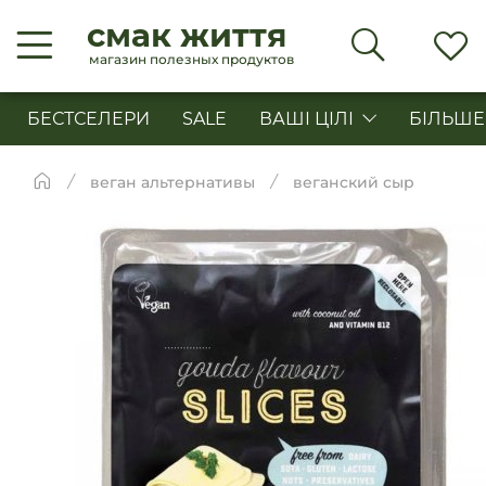
смак життя
магазин полезных продуктов
БЕСТСЕЛЕРИ
SALE
ВАШІ ЦІЛІ
БІЛЬШЕ
веган альтернативы
веганский сыр