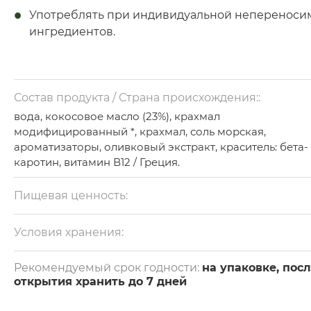
Употреблять при индивидуальной непереноси
ингредиентов.
Состав продукта / Страна происхождения::
вода, кокосовое масло (23%), крахмал
модифицированный *, крахмал, соль морская,
ароматизаторы, оливковый экстракт, краситель: бета-
каротин, витамин В12 / Греция.
* Не путать с ГМО ингредиентами.
Пищевая ценность:
на 100 г: белки — 0 г, жиры — 23 г, углеводы — 20 г.
Калорийность — 285 ккал.
Условия хранения:
Хранить при температуре +2 + 8°С.
Рекомендуемый срок годности:
на упаковке, пос
открытия хранить до 7 дней