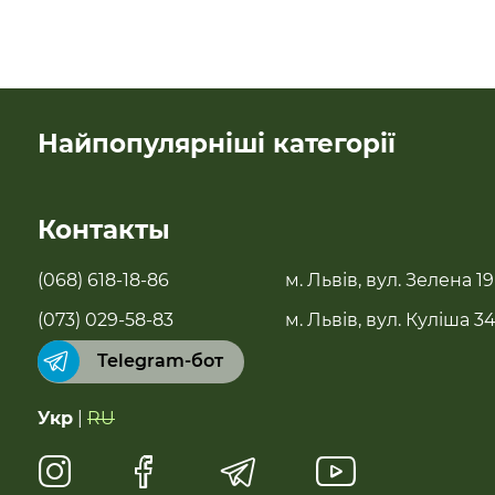
Найпопулярніші категорії
SALE
Контакты
Новинки
(068) 618-18-86
м. Львів, вул. Зелена 19
Бестселери
(073) 029-58-83
м. Львів, вул. Куліша 3
Telegram-бот
Суперфуды
Укр
|
RU
Чай, растительное молоко, полисол
Натуральные сладости