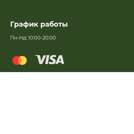
Антипаразитарні та профілактичні засоби
График работы
Для імунітету
Пн-Нд: 10:00-20:00