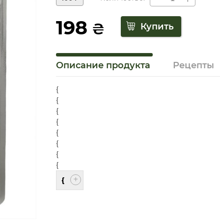
198
₴
Описание продукта
Рецепты
{
{
{
{
{
{
{
{
{