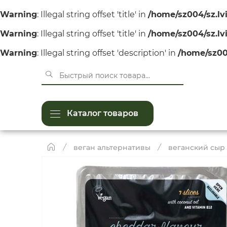
Warning
: Illegal string offset 'title' in
/home/sz004/sz.l
Warning
: Illegal string offset 'title' in
/home/sz004/sz.l
Warning
: Illegal string offset 'description' in
/home/sz00
Каталог товаров
веган альтернативы
веганский сыр