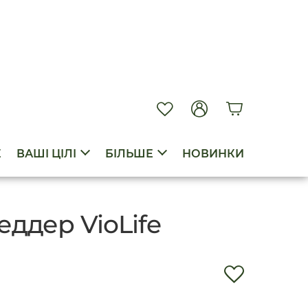
E
ВАШІ ЦІЛІ
БІЛЬШЕ
НОВИНКИ
ддер VioLife