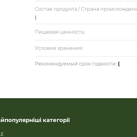
Состав продукта / Страна происхождени
{
Пищевая ценность:
{
Условия хранения:
{
Рекомендуемый срок годности:
{
йпопулярніші категорії
LE