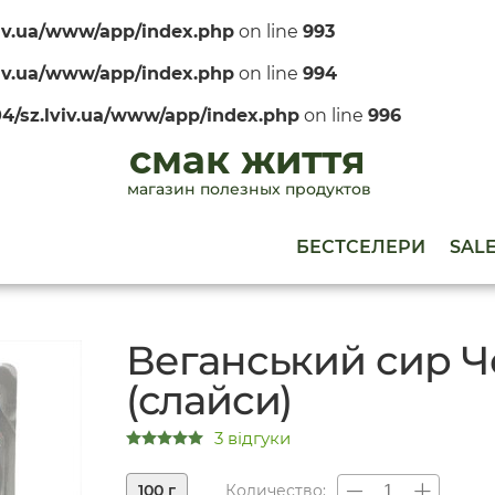
viv.ua/www/app/index.php
on line
993
viv.ua/www/app/index.php
on line
994
4/sz.lviv.ua/www/app/index.php
on line
996
смак життя
магазин полезных продуктов
БЕСТСЕЛЕРИ
SAL
Веганський сир Че
(слайси)
3 відгуки
100 г
Количество: