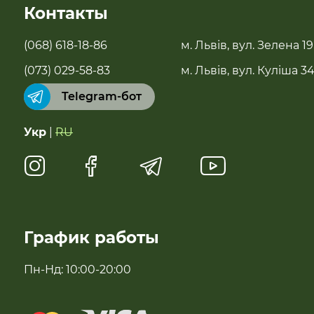
Контакты
Новинки
(068) 618-18-86
м. Львів, вул. Зелена 19
Бестселери
(073) 029-58-83
м. Львів, вул. Куліша 3
Telegram-бот
Суперфуды
Укр
|
RU
Чай, растительное молоко, полисол
Натуральные сладости
Антипаразитарні та профілактичні засоби
График работы
Для імунітету
Пн-Нд: 10:00-20:00