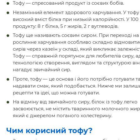
Тофу — спресований продукт із соєвих бобів.
Незамінний елемент здорового харчування. У тофу
високий вміст білка при низькій калорійності. У 100 
продукту: 8 г білка, 5 г жирів, 2 г вуглеводів.
Тофу ще називають соєвим сиром. При переході на
рослинне харчування особливо складно відмовитис
сирів через казеїн у складі, який викликає залежніст
Тофу — справжній порятунок для любителів сиру, а
технологією створення, виглядом та структурою він
нагадує звичайний сир.
Проте, тофу — це основа і його потрібно готувати т
надавати смак, який подобається. Нижче ми зали
рецепти та ідеї, що можна готувати.
На відміну від звичайного сиру, білок із тофу легко
засвоюється, не містить тваринного молочного жир
який є джерелом поганого холестерину.
Чим корисний тофу?