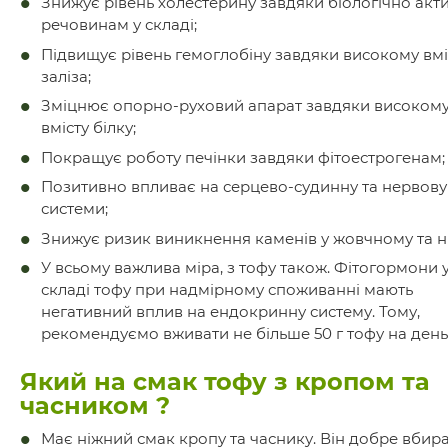
Знижує рівень холестерину завдяки біологічно ак
речовинам у складі;
Підвищує рівень гемоглобіну завдяки високому вмі
заліза;
Зміцнює опорно-руховий апарат завдяки високом
вмісту білку;
Покращує роботу печінки завдяки фітоестрогенам;
Позитивно впливає на серцево-судинну та нервову
системи;
Знижує ризик виникнення каменів у жовчному та н
У всьому важлива міра, з тофу також. Фітогормони 
складі тофу при надмірному споживанні мають
негативний вплив на ендокринну систему. Тому,
рекомендуємо вживати не більше 50 г тофу на день
Який на смак тофу з кропом та
часником ?
Має ніжний смак кропу та часнику. Він добре вбир