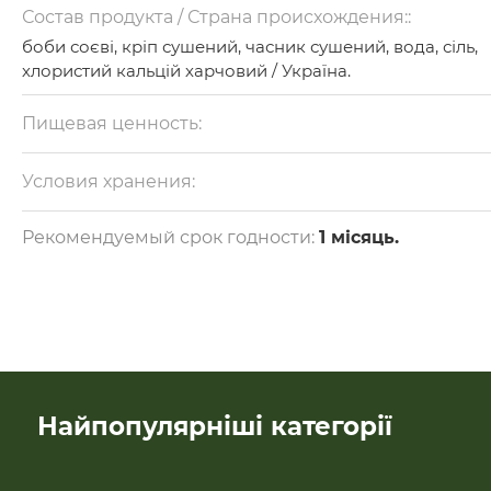
Состав продукта / Страна происхождения::
боби соєві, кріп сушений, часник сушений, вода, сіль,
хлористий кальцій харчовий / Україна.
Пищевая ценность:
на 100 г: білки — 8 г, жири — 5 г, вуглеводи — 2 г.
Калорійність — 80 ккал.
Условия хранения:
Зберігати в прохолодному місці при температурі від 0
до +5°С.
Рекомендуемый срок годности:
1 місяць.
Найпопулярніші категорії
SALE