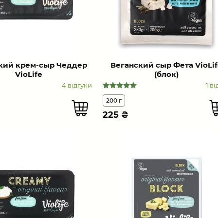
кий крем-сыр Чеддер
Веганский сыр Фета VioLif
VioLife
(блок)
4 відгуки
1 ві
200 г
225
₴