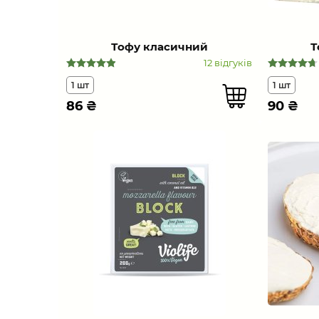
Тофу класичний
Т
12 відгуків
1 шт
1 шт
86
₴
90
₴