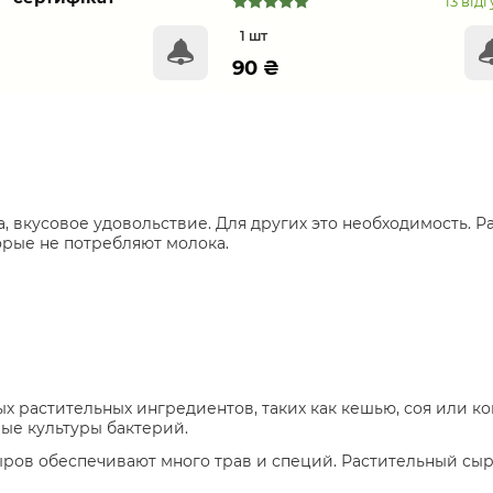
13 відг
1 шт
90
₴
а, вкусовое удовольствие. Для других это необходимость. Р
торые не потребляют молока.
х растительных ингредиентов, таких как кешью, соя или кок
ые культуры бактерий.
ыров обеспечивают много трав и специй. Растительный сыр