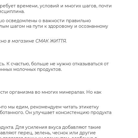
требует времени, условий и многих шагов, почти
исциплина.
ошо осведомлены о важности правильно
елым шагом на пути к здоровому и осознанному
ожно в магазине СМАК ЖИТТЯ.
ь. К счастью, больше не нужно отказываться от
онных молочных продуктов.
ти организма во многих минералах. Но как
что мы едим, рекомендуем читать этикетку
аботанного. Он улучшает консистенцию продукта
одукта. Для усиления вкуса добавляют такие
бавляют перец, зелень, чеснок или другие