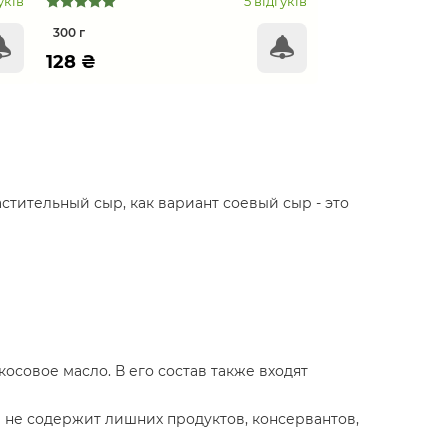
уків
5 відгуків
300 г
128
₴
астительный сыр, как вариант соевый сыр - это
осовое масло. В его состав также входят
 не содержит лишних продуктов, консервантов,