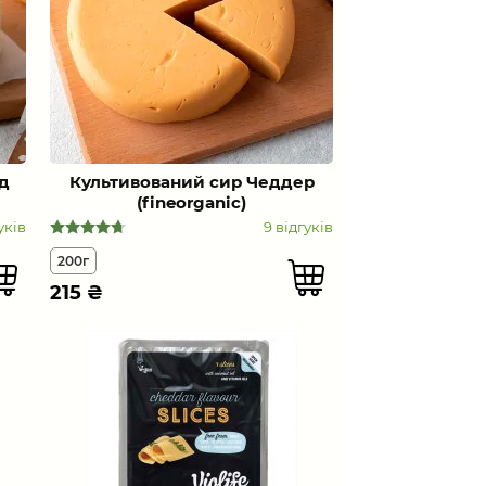
д
Культивований сир Чеддер
(fineorganic)
уків
9 відгуків
200г
215
₴