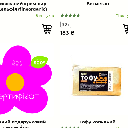
тивований крем-сир
Вегмезан
ельфія (fineorganic)
8 відгуків
11 відг
90 г
183
₴
яний подарунковий
Тофу копчений
сертифікат