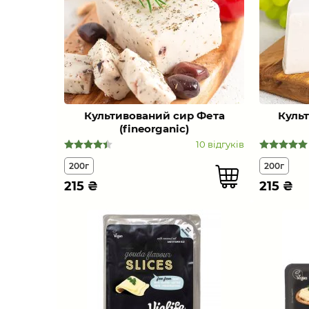
Культивований сир Фета
Куль
(fineorganic)
10 відгуків
200г
200г
215
₴
215
₴