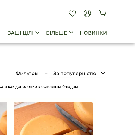
E
ВАШІ ЦІЛІ
БІЛЬШЕ
НОВИНКИ
Фильтры
За популярністю
За популярністю
са и как дополение к основным блюдам.
Від дешевих до дорогих
Від дорогих до дешевих