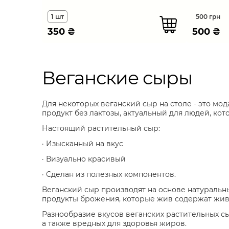
1 шт
500 грн
350
₴
500
₴
В
еганские
сыры
Для некоторых веганский сыр на столе - это мод
продукт без лактозы, актуальный для людей, ко
Настоящий растительный сыр:
· Изысканный на вкус
· Визуально красивый
· Сделан из полезных компонентов.
Веганский сыр производят на основе натуральны
продукты брожения, которые жив содержат жив
Разнообразие вкусов веганских растительных с
а также вредных для здоровья жиров.