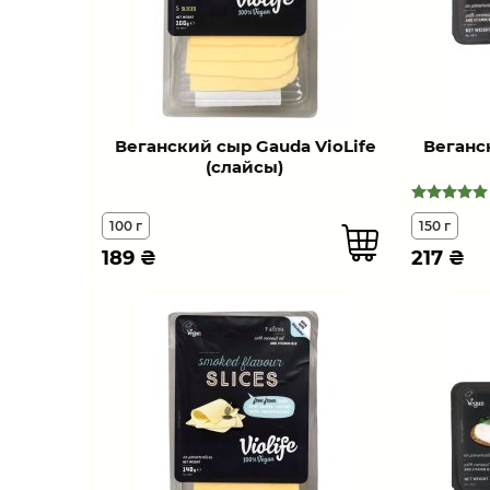
Веганский сыр Gauda VioLife
Веганс
(слайсы)
100 г
150 г
189
₴
217
₴