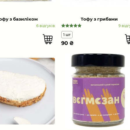
офу з базиліком
Тофу з грибами
6 відгуків
9 відг
1 шт
90
₴