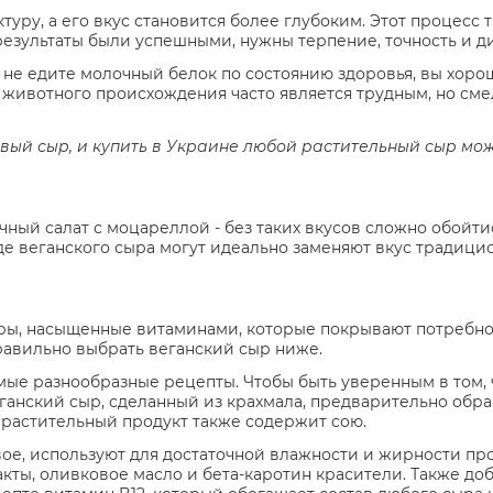
уру, а его вкус становится более глубоким. Этот процесс 
результаты были успешными, нужны терпение, точность и д
 не едите молочный белок по состоянию здоровья, вы хор
в животного происхождения часто является трудным, но см
евый сыр, и купить в Украине любой растительный сыр м
ный салат с моцареллой - без таких вкусов сложно обойтис
де веганского сыра могут идеально заменяют вкус традици
ры, насыщенные витаминами, которые покрывают потребнос
правильно выбрать веганский сыр ниже.
ые разнообразные рецепты. Чтобы быть уверенным в том, 
ганский сыр, сделанный из крахмала, предварительно обр
 растительный продукт также содержит сою.
овое, используют для достаточной влажности и жирности пр
акты, оливковое масло и бета-каротин красители. Также до