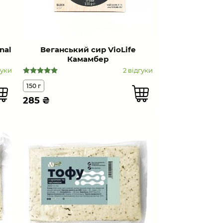
nal
Веганський сир VioLife
Камамбер
гуки
2 відгуки
150 г
285
₴