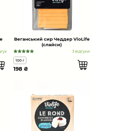
e
Веганський сир Чеддер VioLife
(слайси)
дгук
3 відгуки
100 г
198
₴