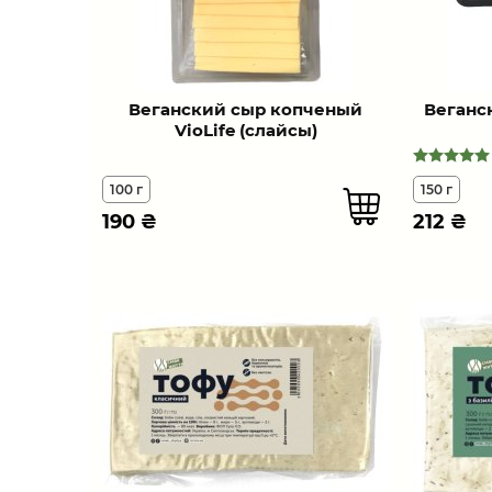
Веганский сыр копченый
Веганс
VioLife (слайсы)
100 г
150 г
190
₴
212
₴