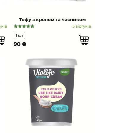
Тофу з кропом та часником
уків
5 відгуків
1 шт
90
₴