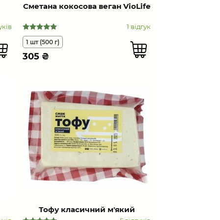
Сметана кокосова веган VioLife
уків
1 відгук
1 шт (500 г)
305
₴
Тофу класичний м'який