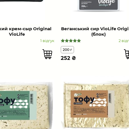
кий крем-сыр Original
Веганський сир VioLife Оrigi
VioLife
(блок)
1 відгук
2 від
200 г
252
₴