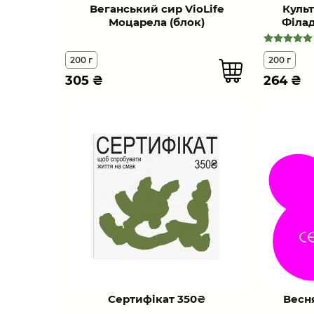
Веганський сир VioLife
Куль
Моцарела (блок)
Філад
200 г
200 г
305
₴
264
₴
Сертифікат 350₴
Весн