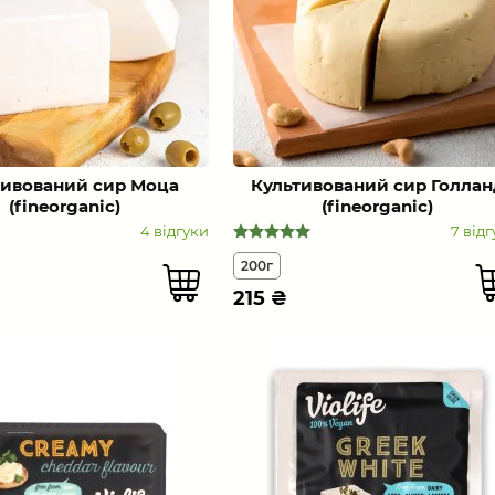
тивований сир Моца
Культивований сир Голлан
(fineorganic)
(fineorganic)
4 відгуки
7 відг
200г
215
₴