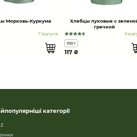
ы Морковь-Куркума
Хлебцы луковые с зелено
гречкой
7 відгуків
9 відг
100 г
117
₴
йпопулярніші категорії
LE
винки