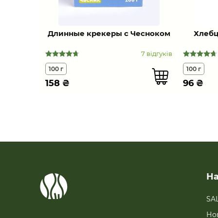
Длинные крекеры с Чесноком
Хлебц
7 відгуків
100 г
100 г
158
₴
96
₴
На
SA
Но