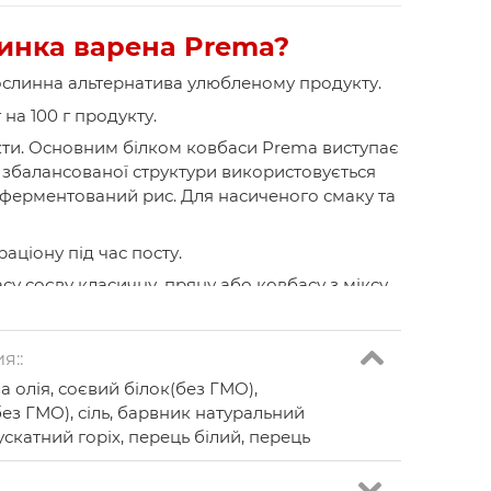
инка варена Prema?
ослинна альтернатива улюбленому продукту.
на 100 г продукту.
дукти. Основним білком ковбаси Prema виступає
я збалансованої структури використовується
 ферментований рис. Для насиченого смаку та
аціону під час посту.
 соєву класичну, пряну або ковбасу з міксу
)
 тваринним білком
я::
 олія, соєвий білок(без ГМО),
лка. За смаком та текстурою дуже нагадує
з ГМО), сіль, барвник натуральний
 в сейтані вищий та він легше засвоюється
ускатний горіх, перець білий, перець
чайної ковбаси міститься близько 18 г білка, у
 менше: 9 г/100 г у нашій ковбасі при 30 г у