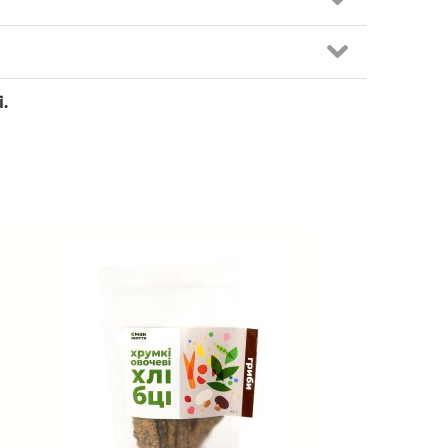
вбаси зі сейтану всього 198 ккал/100 г
 ковбасі).
и — 8 г. Калорійність — 198 ккал.
агатий склад мікроелементів. У ньому
мідь, фосфор та калій. У одній порції сейтану
е більше 3х місяців. Після відкриття
рію, що дозволяє тримати організм і,
і.
же корисний для спортсменів.
вбасу шинку варену Prema?
ментуйте з лавашем.
локшину.
 з цією ковбаскою.