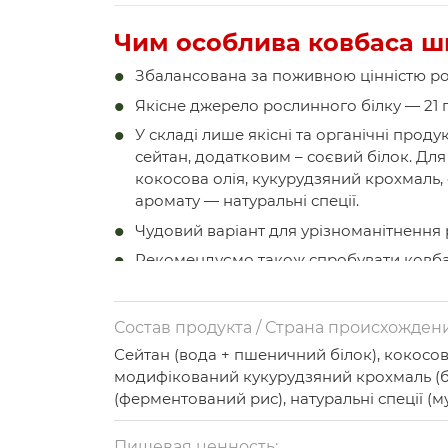
Чим особлива ковбаса ш
Збалансована за поживною цінністю р
Якісне джерело рослинного білку — 21 г 
У складі лише якісні та органічні про
сейтан, додатковим – соєвий білок. Дл
кокосова олія, кукурудзяний крохмаль,
аромату — натуральні спеції.
Чудовий варіант для урізноманітнення р
Рекомендуємо також спробувати ковбасу
сейтану й сої класичну або русанівську ;
Переваги сейтану перед
Состав продукта / Страна происхождени
Сейтан (вода + пшеничний білок), кокосова
Сейтан виготовляється з пшеничного бі
модифікований кукурудзяний крохмаль (бе
тваринне мʼясо. При цьому, вміст білка
(ферментований рис), натуральні спеції (м
організмом. Для порівняння, у 100 г зви
чорний, мацис, коріандр). / Україна.
нашій рослинній — 21 г. Жирів при цьому
Пищевая ценность: