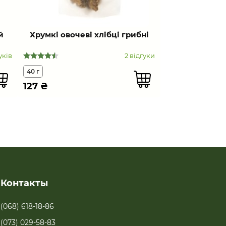
й
Хрумкі овочеві хлібці грибні
уків
2 відгуки
40 г
127
₴
Контакты
(068) 618-18-86
(073) 029-58-83