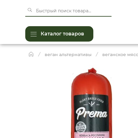
Каталог товаров
веган альтернативы
веганское мяс