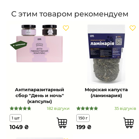
С этим товаром рекомендуем
Антипаразитарный
Морская капуста
сбор "День и ночь"
(ламинария)
(капсулы)
182 відгуки
35 відгуків
1 шт
150 г
1049
₴
199
₴