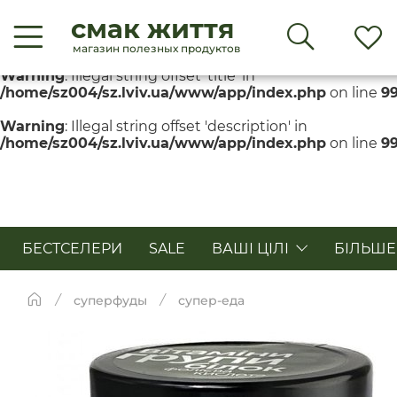
смак життя
Warning
: Illegal string offset 'title' in
/home/sz004/sz.lviv.ua/www/app/index.php
on line
9
магазин полезных продуктов
Warning
: Illegal string offset 'title' in
/home/sz004/sz.lviv.ua/www/app/index.php
on line
9
Warning
: Illegal string offset 'description' in
/home/sz004/sz.lviv.ua/www/app/index.php
on line
9
БЕСТСЕЛЕРИ
SALE
ВАШІ ЦІЛІ
БІЛЬШЕ
суперфуды
супер-еда