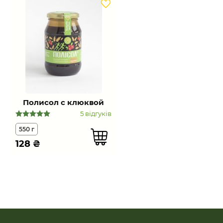
Полисол с клюквой
5 відгуків
550 г
128
₴