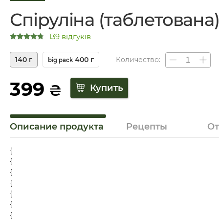
Спіруліна (таблетована
139 відгуків
140 г
400 г
Количество:
big pack
399
₴
Описание продукта
Рецепты
О
{
{
{
{
{
{
{