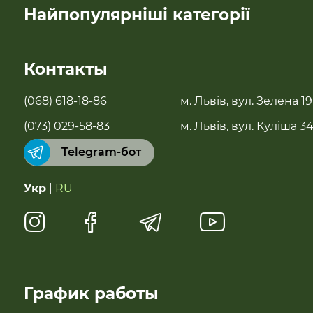
Найпопулярніші категорії
SALE
Контакты
Новинки
(068) 618-18-86
м. Львів, вул. Зелена 19
Бестселери
(073) 029-58-83
м. Львів, вул. Куліша 3
Telegram-бот
Суперфуды
Укр
|
RU
Чай, растительное молоко, полисол
Натуральные сладости
Антипаразитарні та профілактичні засоби
График работы
Для імунітету