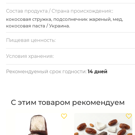
Состав продукта / Страна происхождения::
кокосовая стружка, подсолнечник жареный, мед,
кокосовая паста / Украина.
Пищевая ценность:
на 100 г: белки - 13 г, жиры - 50 г, углеводы - 22 г.
Калорийность - 588 ккал.
Условия хранения:
Хранить при температуре +3 +5 в герметичном
контейнере.
Рекомендуемый срок годности:
14 дней
С этим товаром рекомендуем