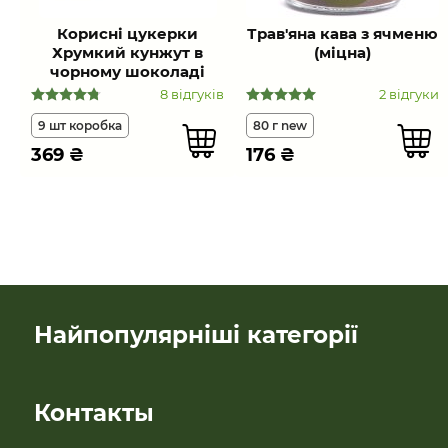
Корисні цукерки
Трав'яна кава з ячменю
Хрумкий кунжут в
(міцна)
чорному шоколаді
8 відгуків
2 відгуки
9 шт коробка
80 г new
369
₴
176
₴
Найпопулярніші категорії
SALE
Контакты
Новинки