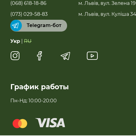
(068) 618-18-86
м. Львів, вул. Зелена 19
Бестселери
(073) 029-58-83
м. Львів, вул. Куліша 3
Telegram-бот
Суперфуды
Укр
|
RU
Чай, растительное молоко, полисол
Натуральные сладости
Антипаразитарні та профілактичні засоби
График работы
Для імунітету
Пн-Нд: 10:00-20:00