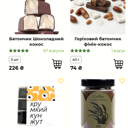
Батончик Шоколадний
Горіховий батончик
кокос
фінік-кокос
67 відгуків
1 відгук
5 шт
40 г
226
₴
74
₴