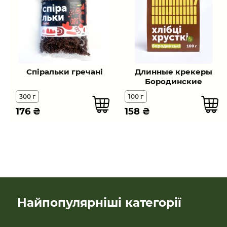
Спіральки гречанi
Длинные крекеры
Бородинские
300 г
100 г
176
₴
158
₴
Найпопулярніші категорії