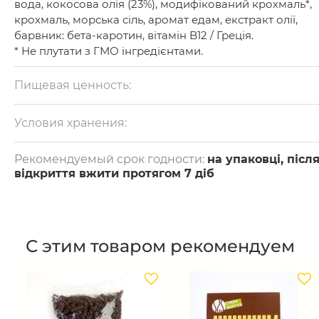
вода, кокосова олія (23%), модифікований крохмаль*,
крохмаль, морська сіль, аромат едам, екстракт олії,
барвник: бета-каротин, вітамін B12 / Греція.
* Не плутати з ГМО інгредієнтами.
Пищевая ценность:
на 100 г: білки — 0 г, жири — 23 г, вуглеводи — 21 г.
Калорійність — 291 ккал.
Условия хранения:
Зберігати при температурі +2-+8 °С.
Рекомендуемый срок годности:
на упаковці, післ
відкриття вжити протягом 7 діб
С этим товаром рекомендуем