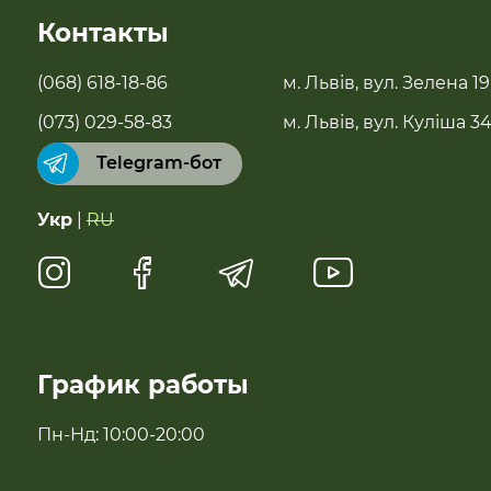
SALE
Контакты
Новинки
(068) 618-18-86
м. Львів, вул. Зелена 19
Бестселери
(073) 029-58-83
м. Львів, вул. Куліша 3
Telegram-бот
Суперфуды
Укр
|
RU
Чай, растительное молоко, полисол
Натуральные сладости
Антипаразитарні та профілактичні засоби
График работы
Для імунітету
Пн-Нд: 10:00-20:00