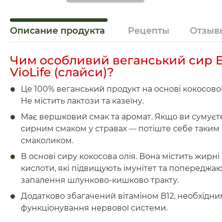
Описание продукта
Рецепты
Отзыв
Чим особливий веганський сир 
VioLife (слайси)?
Це 100% веганський продукт на основі кокосової 
Не містить лактози та казеїну.
Має вершковий смак та аромат. Якщо ви сумуєт
сирним смаком у стравах
—
потіште себе таким
смаколиком.
В основі сиру кокосова олія. Вона містить жирні
кислоти, які підвищують імунітет та попереджа
запалення шлунково-кишково тракту.
Додатково збагачений вітаміном В12, необхідни
функціонування нервової системи.