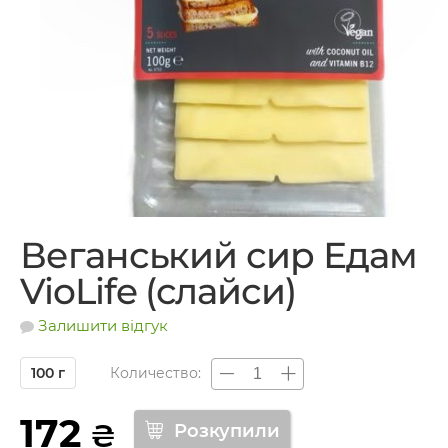
Веганський сир Едам
VioLife (слайси)
Залишити відгук
100 г
Количество:
172
₴