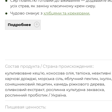
Сир повністю готовий до вживання — додавайте йо
усіх страв, як заміну класичному крем-сиру.
Чудово смакує з
хлібцями та крекерами.
Подробнее
Состав продукта / Страна происхождения::
культивоване кеш‘ю, кокосова олія, тапіока, неактивні
харчові дріжджі, морська сіль, яблучний пектин, інулін,
соняшниковий лецитин, камедь ріжкового дерева,
оливковий екстракт, рослинна культурна закваска,
рослинний пробіотик / Україна.
Пищевая ценность: