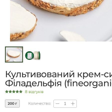
Культивований крем-с
Філадельфія (fineorgani
8 відгуків
200 г
Количество: