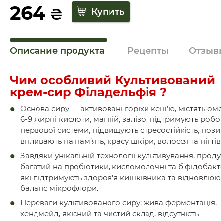
264
₴
Описание продукта
Рецепты
Отзыв
Чим особливий Культивований
крем-сир Філадельфія ?
Основа сиру — активовані горіхи кеш’ю, містять оме
6-9 жирні кислоти, магній, залізо, підтримують робо
нервової системи, підвищують стресостійкість, поз
впливають на пам’ять, красу шкіри, волосся та нігтів
Завдяки унікальній технології культивування, проду
багатий на пробіотики, кисломолочні та біфідобакте
які підтримують здоров'я кишківника та відновлюю
баланс мікрофлори.
Переваги культивованого сиру: жива ферментація,
хендмейд, якісний та чистий склад, відсутність