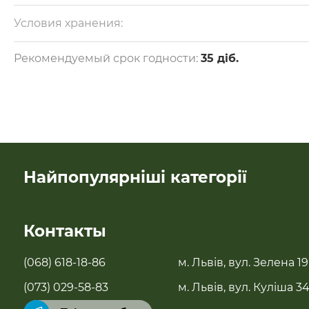
на 100 г: білки — 3 г, жири — 22 г, вуглеводи — 4 г.
Калорійність — 287 ккал.
Условия хранения:
Зберігати у холодильнику при температурі +5 °C. Після
відкриття: вжити протягом 5 діб.
Рекомендуемый срок годности:
35 діб.
Найпопулярніші категорії
SALE
Контакты
Новинки
(068) 618-18-86
м. Львів, вул. Зелена 19
Бестселери
(073) 029-58-83
м. Львів, вул. Куліша 3