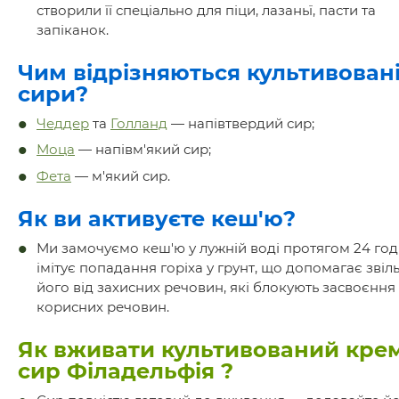
створили її спеціально для піци, лазаньї, пасти та
запіканок.
Чим відрізняються культивован
сири?
Чеддер
та
Голланд
— напівтвердий сир;
Моца
— напівм'який сир;
Фета
— м'який сир.
Як ви активуєте кеш'ю?
Ми замочуємо кеш'ю у лужній воді протягом 24 год
імітує попадання горіха у грунт, що допомагає звіл
його від захисних речовин, які блокують засвоєння
корисних речовин.
Як вживати к
ультивований кре
сир Філадельфія
?