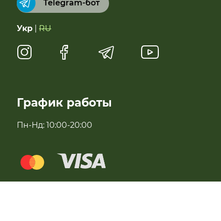
Telegram-бот
Суперфуды
Укр
|
RU
Чай, растительное молоко, полисол
Натуральные сладости
Антипаразитарні та профілактичні засоби
График работы
Для імунітету
Пн-Нд: 10:00-20:00