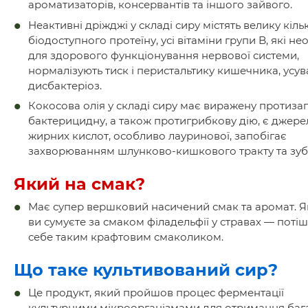
ароматизаторів, консервантів та іншого зайвого.
Неактивні дріжджі у складі сиру містять велику кільк
біодоступного протеїну, усі вітаміни групи B, які не
для здорового функціонування нервової системи,
нормалізують тиск і перистальтику кишечника, усу
дисбактеріоз.
Кокосова олія у складі сиру має виражену протиза
бактерицидну, а також протигрибкову дію, є джер
жирних кислот, особливо лауринової, запобігає
захворюванням шлунково-кишкового тракту та зуб
Який на смак?
Має супер вершковий насичений смак та аромат. 
ви сумуєте за смаком філадельфії у стравах — потіш
себе таким крафтовим смаколиком.
Що таке культивований сир?
Це продукт, який пройшов процес ферментації
культурними мікроорганізмами для отримання баг