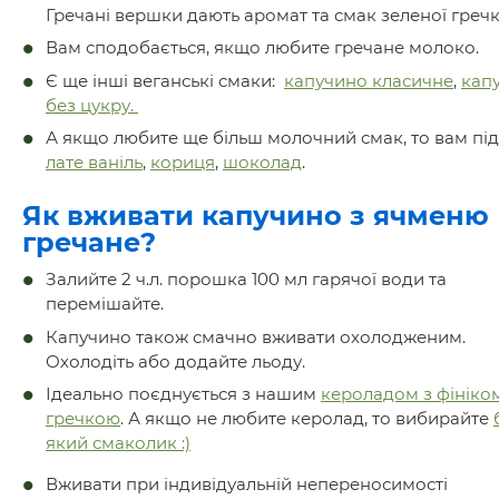
Гречані вершки дають аромат та смак зеленої греч
Вам сподобається, якщо любите гречане молоко.
Є ще інші веганські смаки:
капучино класичне
,
кап
без цукру.
А якщо любите ще більш молочний смак, то вам під
лате ваніль
,
кориця
,
шоколад
.
Як вживати капучино з ячменю
гречане?
Залийте 2 ч.л. порошка 100 мл гарячої води та
перемішайте.
Капучино також смачно вживати охолодженим.
Охолодіть або додайте льоду.
Ідеально поєднується з нашим
кероладом з фініком
гречкою
. А якщо не любите керолад, то вибирайте
який смаколик :)
Вживати при індивідуальній непереносимості