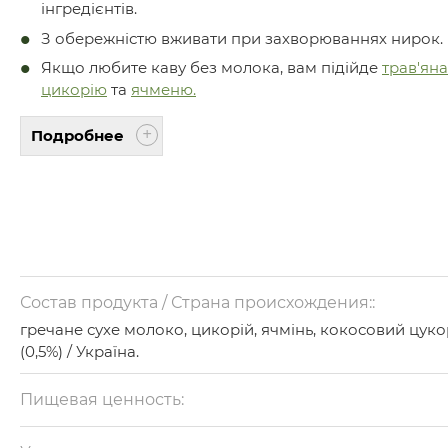
інгредієнтів.
З обережністю вживати при захворюваннях нирок.
Якщо любите каву без молока, вам підійде
трав'яна
цикорію
та
ячменю.
Подробнее
Состав продукта / Страна происхождения::
гречане сухе молоко, цикорій, ячмінь, кокосовий цуко
(0,5%)
/ Україна.
Пищевая ценность:
на 100 г: білки — 6 г, жири — 13 г, вуглеводи — 56 г.