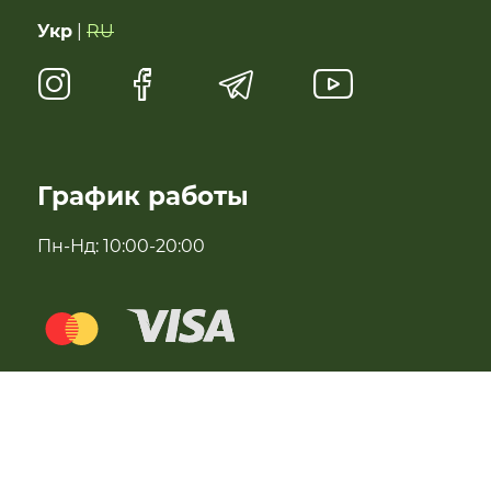
Укр
|
RU
Чай, растительное молоко, полисол
Натуральные сладости
Антипаразитарні та профілактичні засоби
График работы
Для імунітету
Пн-Нд: 10:00-20:00