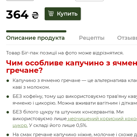
364
₴
Описание продукта
Рецепты
Отзыв
Товар Біг-пак позиції на фото може відрізнятися.
Чим особливе капучино з ячме
гречане?
Капучино з ячменю гречане — це альтернатива кла
каві з молоком.
БЕЗ кофеїну, тому що використовуємо трав'яну кав
ячменю і цикорію. Можна вживати вагітним і діткам
БЕЗ білого цукру та штучних консервантів. Ми
використовуємо лише
неочищений корисний коко
цукор.
У складі його лише 0,5%.
На смак гречане капучино ніжне, молочне і схоже до