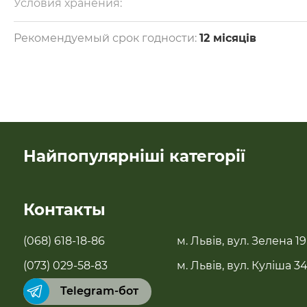
Калорійність — 378 ккал.
Условия хранения:
Зберігати в сухому місці при температурі +15-25 °С.
Рекомендуемый срок годности:
12 місяців
Найпопулярніші категорії
SALE
Контакты
Новинки
(068) 618-18-86
м. Львів, вул. Зелена 19
Бестселери
(073) 029-58-83
м. Львів, вул. Куліша 3
Telegram-бот
Суперфуды