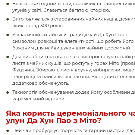
Вважається одним із найдорожчих та найпрестижн
улунів у світі. Славиться багатою історією.
Виготовляється з старовинних чайних кущів, деяки
яких понад 300 років.
У класичній китайській традиції чай Да Хун Пао є
символом розкоші та елегантності, що робить його
бажаним для найвишуканіших чайних церемоній.
Для виробництва цього чаю використовують найк
листя з чайних кущів, що ростуть у горах Міто (пров
Фуцзянь). Збирають листя вручну, вибираючи лише
найкращі та найсильніші пагони. Вкінці виготовле
додатково обсмажують.
Технологія обсмажування додає йому особливий 
карамельний відтінок.
Яка користь церемоніального 
улун Да Хун Пао з Міто?
Цей чай пробуджує творчість та гарний настрій, дає