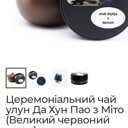
Церемоніальний чай
улун Да Хун Пао з Міто
(Великий червоний