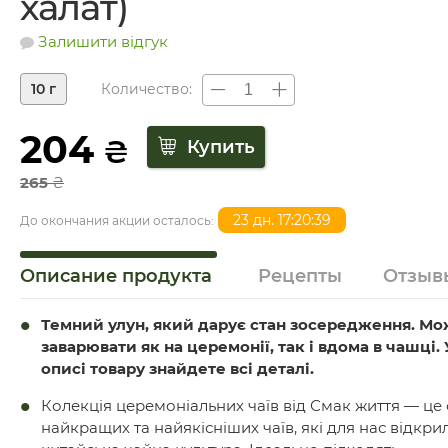
халат)
Залишити відгук
10 г
Количество:
204
₴
265
₴
23 дн. 17:20:38
До окончания акции осталось:
Описание продукта
Рецепты
Отзыв
Темний улун, який дарує стан зосередження. М
заварювати як на церемонії, так і вдома в чашці. 
описі товару знайдете всі деталі.
Колекція церемоніальних чаїв від Смак життя — це 
найкращих та найякісніших чаїв, які для нас відкри