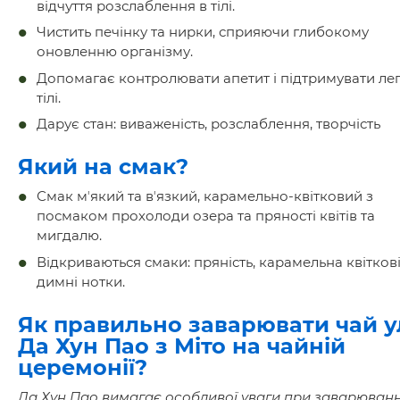
відчуття розслаблення в тілі.
Чистить печінку та нирки, сприяючи глибокому
оновленню організму.
Допомагає контролювати апетит і підтримувати легк
тілі.
Дарує стан: виваженість, розслаблення, творчість
Який на смак?
Смак мʼякий та вʼязкий, карамельно-квітковий з
посмаком прохолоди озера та пряності квітів та
мигдалю.
Відкриваються смаки: пряність, карамельна квіткові
димні нотки.
Як правильно заварювати чай у
Да Хун Пао з Міто на чайній
церемонії?
Да Хун Пао вимагає особливої уваги при заварюванн