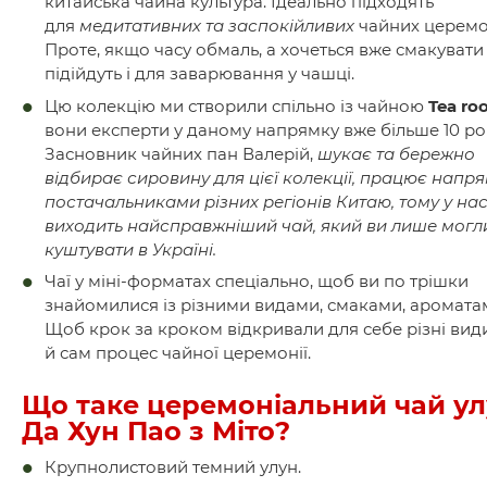
китайська чайна культура. Ідеально підходять
для
медитативних та заспокійливих
чайних церемо
Проте, якщо часу обмаль, а хочеться вже смакувати
підійдуть і для заварювання у чашці.
Цю колекцію ми створили спільно із чайною
Tea ro
вони експерти у даному напрямку вже більше 10 рок
Засновник чайних пан Валерій,
шукає та бережно
відбирає сировину для цієї колекції, працює напря
постачальниками різних регіонів Китаю, тому у на
виходить найсправжніший чай, який ви лише могл
куштувати в Україні.
Чаї у міні-форматах спеціально, щоб ви по трішки
знайомилися із різними видами, смаками, аромата
Щоб крок за кроком відкривали для себе різні вид
й сам процес чайної церемонії.
Що таке церемоніальний чай у
Да Хун Пао з Міто?
Крупнолистовий темний улун.