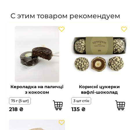
С этим товаром рекомендуем
Кероладка на паличці
Корисні цукерки
з кокосом
вафлі-шоколад
75 г (5 шт)
3 шт стік
218
₴
135
₴