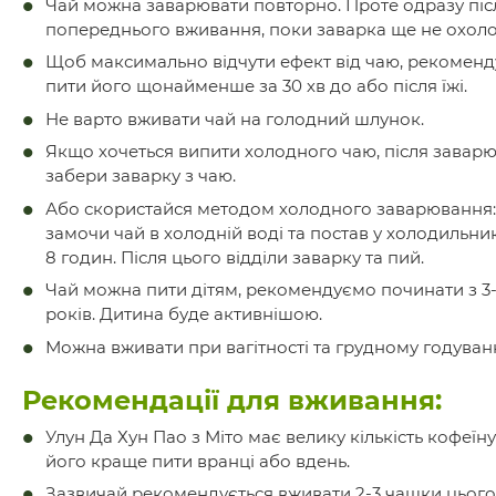
Чай можна заварювати повторно. Проте одразу піс
попереднього вживання, поки заварка ще не охоло
Щоб максимально відчути ефект від чаю, рекомен
пити його щонайменше за 30 хв до або після їжі.
Не варто вживати чай на голодний шлунок.
Якщо хочеться випити холодного чаю, після завар
забери заварку з чаю.
Або скористайся методом холодного заварювання:
замочи чай в холодній воді та постав у холодильник
8 годин. Після цього відділи заварку та пий.
Чай можна пити дітям, рекомендуємо починати з 3
років. Дитина буде активнішою.
Можна вживати при вагітності та грудному годуванн
Рекомендації для вживання:
Улун Да Хун Пао з Міто має велику кількість кофеїну
його краще пити вранці або вдень.
Зазвичай рекомендується вживати 2-3 чашки цьог