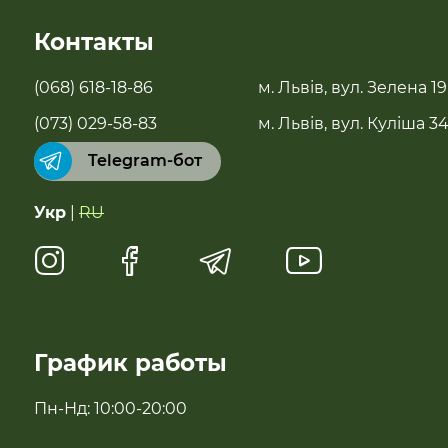
SALE
Контакты
Новинки
(068) 618-18-86
м. Львів, вул. Зелена 19
Бестселери
(073) 029-58-83
м. Львів, вул. Куліша 3
Telegram-бот
Суперфуды
Укр
|
RU
Чай, растительное молоко, полисол
Натуральные сладости
Антипаразитарні та профілактичні засоби
График работы
Полезная еда быстрого приготовления
Пн-Нд: 10:00-20:00