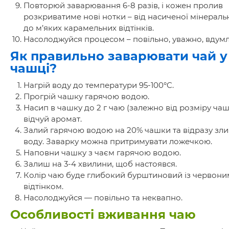
Повторюй заварювання 6-8 разів, і кожен пролив
розкриватиме нові нотки – від насиченої мінераль
до м’яких карамельних відтінків.
Насолоджуйся процесом – повільно, уважно, вдумл
Як правильно заварювати чай у
чашці?
Нагрій воду до температури 95-100°C.
Прогрій чашку гарячою водою.
Насип в чашку до 2 г чаю (залежно від розміру чаш
відчуй аромат.
Залий гарячою водою на 20% чашки та відразу зл
воду. Заварку можна притримувати ложечкою.
Наповни чашку з чаєм гарячою водою.
Залиш на 3-4 хвилини, щоб настоявся.
Колір чаю буде глибокий бурштиновий із червони
відтінком.
Насолоджуйся — повільно та неквапно.
Особливості вживання чаю