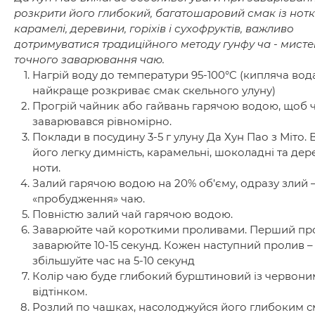
розкрити його глибокий, багатошаровий смак із нот
карамелі, деревини, горіхів і сухофруктів, важливо
дотримуватися традиційного методу гунфу ча - мисте
точного заварювання чаю.
Нагрій воду до температури 95-100°C (кипляча вод
найкраще розкриває смак скельного улуну)
Прогрій чайник або гайвань гарячою водою, щоб 
заварювався рівномірно.
Поклади в посудину 3-5 г улуну Да Хун Пао з Міто.
його легку димність, карамельні, шоколадні та дер
ноти.
Залий гарячою водою на 20% об’єму, одразу злий –
«пробудження» чаю.
Повністю залий чай гарячою водою.
Заварюйте чай короткими проливами. Перший пр
заварюйте 10-15 секунд. Кожен наступний пролив –
збільшуйте час на 5-10 секунд
Колір чаю буде глибокий бурштиновий із червони
відтінком.
Розлий по чашках, насолоджуйся його глибоким с