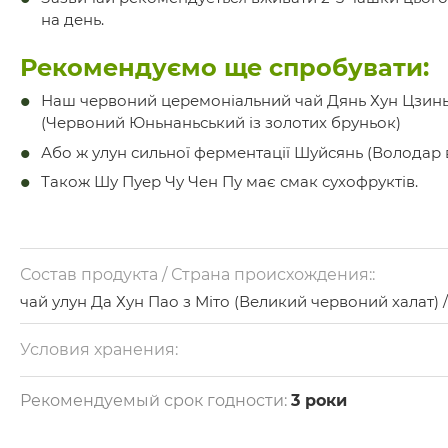
на день.
Рекомендуємо ще спробувати:
Наш червоний церемоніальний чай Дянь Хун Цзинь
(Червоний Юньнаньський із золотих бруньок)
Або ж улун сильної ферментації Шуйсянь (Володар 
Також Шу Пуер Чу Чен Пу має смак сухофруктів.
Состав продукта / Страна происхождения::
чай улун Да Хун Пао з Міто (Великий червоний халат) /
Китай
Условия хранения:
При зберіганні уникати потрапляння світла та повітря.
Рекомендуемый срок годности:
3 роки