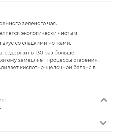
ренного зеленого чая.
вляется экологически чистым.
 вкус со сладкими нотками.
: содержит в 130 раз больше
Поэтому замедляет процессы старения,
вливает кислотно-щелочной баланс в
нолов, которые укрепляют сердечно-
нь сахара в крови.
я::
е идентичны. Но матча содержит еще и L-
и.
и не возбуждает нервную систему. Вместе
монов счастья — серотонина и дофамина.
13 г. Калорийность - 60 ккал.