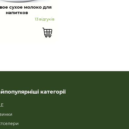
вое сухое молоко для
Употреблять при индивидуальной н
напитков
13 відгуків
йпопулярніші категорії
LE
винки
стселери