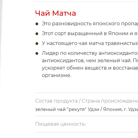
Чай Матча
Это разновидность японского пропа
Этот сорт выращенный в Японии и я
У настоящего чая матча травянистый
Лидер по количеству антиоксидантов
антиоксидантов, чем зеленый чай. 
ускоряет обмен веществ и восстана
организме.
В матче много витамина С и полифе
сосудистую систему и снижают урове
Состав продукта / Страна происхождени
По содержанию кофеина матча и коф
зеленый чай "рекутя" Удзи / Япония, г. Удз
тианин, который мягко тонизирует 
эти вещества повышают уровень гор
Пищевая ценность:
Что делать?
на 100 г: белки - 1 г, жиры - 1 г, углеводы - 