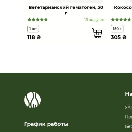
Вегетарианский гематоген, 50
Кокосо
г
15 відгуків
1 шт
150 г
118
₴
305
₴
На
SA
Но
График работы
Бе