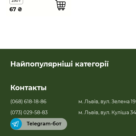
250 г
67
₴
Найпопулярніші категорії
SALE
Контакты
Новинки
(068) 618-18-86
м. Львів, вул. Зелена 19
Бестселери
(073) 029-58-83
м. Львів, вул. Куліша 3
Telegram-бот
Суперфуды