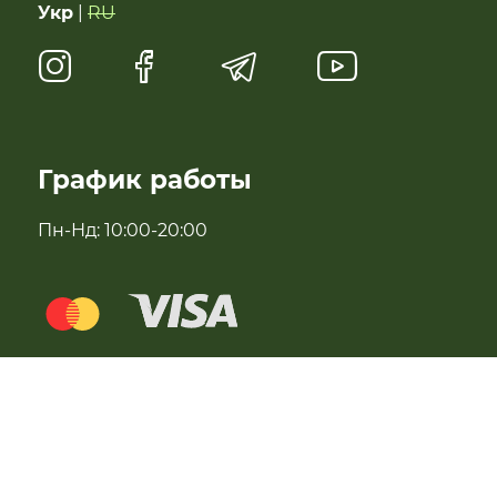
Укр
|
RU
Чай, растительное молоко, полисол
Натуральные сладости
Антипаразитарні та профілактичні засоби
График работы
Полезная еда быстрого приготовления
Пн-Нд: 10:00-20:00