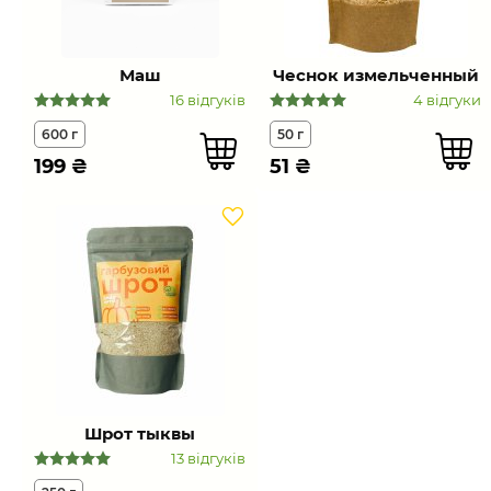
Маш
Чеснок измельченный
16 відгуків
4 відгуки
600 г
50 г
199
₴
51
₴
Шрот тыквы
13 відгуків