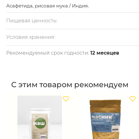
Асафетида, рисовая мука / Индия.
Пищевая ценность:
на 100 г: белки - 4.4 г, жиры - 0,36 г, углеводы - 49,2 г.
Калорийность - 218 ккал.
Условия хранения:
Пересыпать в герметичный контейнер. Хранить в сух
прохладном месте. Оптимальная температура
Рекомендуемый срок годности:
12 месяцев
хранения от +18 до +20 при влажности 75%.
С этим товаром рекомендуем