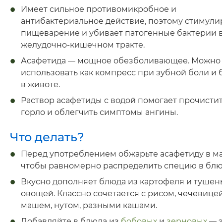
Имеет сильное противомикробное и
антибактериальное действие, поэтому стимули
пищеварение и убивает патогенные бактерии 
желудочно-кишечном тракте.
Асафетида
—
мощное обезболивающее. Можно
использовать как компресс при зубной боли и 
в животе.
Раствор асафетиды с водой помогает прочисти
горло и облегчить симптомы ангины.
Что делать?
Перед употреблением обжарьте асафетиду в ма
чтобы равномерно распределить специю в блю
Вкусно дополняет блюда из картофеля и тушен
овощей. Классно сочетается с рисом, чечевицей
машем, нутом, разными кашами.
Добавляйте в блюда из
бобовых
и
зерновых
—
э