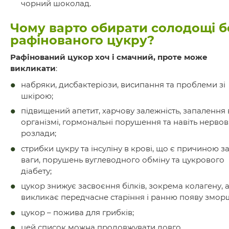
чорний шоколад.
Чому варто обирати солодощі б
рафінованого цукру?
Рафінований цукор хоч і смачний, проте може
викликати
:
набряки, дисбактеріози, висипання та проблеми зі
шкірою;
підвищений апетит, харчову залежність, запалення 
організмі, гормональні порушення та навіть нервов
розлади;
стрибки цукру та інсуліну в крові, що є причиною з
ваги, порушень вуглеводного обміну та цукрового
діабету;
цукор знижує засвоєння білків, зокрема колагену, а
викликає передчасне старіння і ранню появу змор
цукор – пожива для грибків;
цей список можна продовжувати довго.