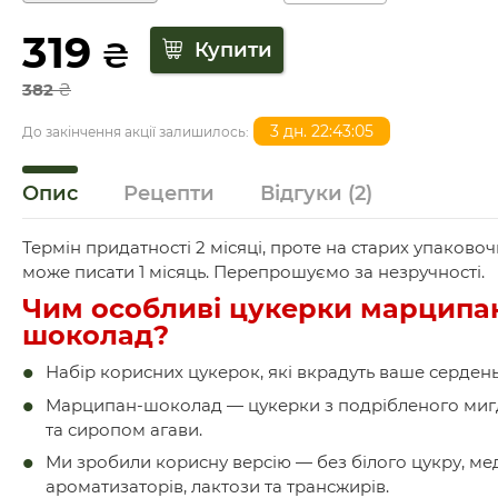
319
₴
382
₴
3 дн. 22:43:05
До закінчення акції залишилось:
Опис
Рецепти
Відгуки
(2)
Термін придатності 2 місяці, проте на старих упаковоч
може писати 1 місяць. Перепрошуємо за незручності.
Чим особливі цукерки марципа
шоколад?
Набір корисних цукерок, які вкрадуть ваше сердень
Марципан-шоколад — цукерки з подрібленого ми
та сиропом агави.
Ми зробили корисну версію — без білого цукру, мед
ароматизаторів, лактози та трансжирів.