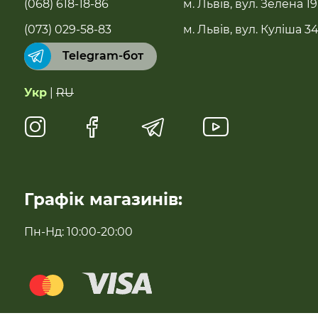
(068) 618-18-86
м. Львів, вул. Зелена 19
Бестселери
(073) 029-58-83
м. Львів, вул. Куліша 3
Telegram-бот
Суперфуди та добавки
Укр
|
RU
Напої
Натуральні солодощі
Антипаразитарні та профілактичні засоби
Графік магазинів:
Для імунітету
Пн-Нд: 10:00-20:00