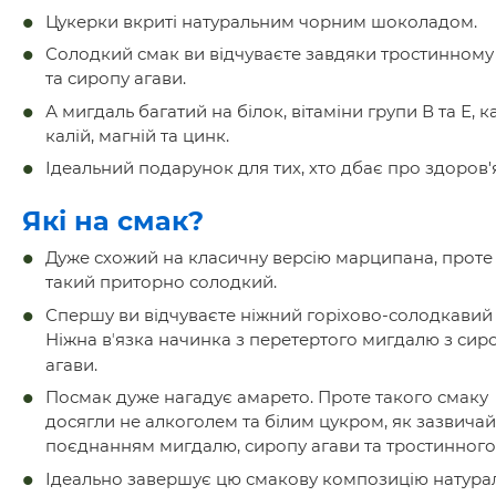
Цукерки вкриті натуральним чорним шоколадом.
Солодкий смак ви відчуваєте завдяки тростинному
та сиропу агави.
А мигдаль багатий на білок, вітаміни групи В та Е, к
калій, магній та цинк.
Ідеальний подарунок для тих, хто дбає про здоров'я
Які на смак?
Дуже схожий на класичну версію марципана, проте
такий приторно солодкий.
Спершу ви відчуваєте ніжний горіхово-солодкавий 
Ніжна вʼязка начинка з перетертого мигдалю з си
агави
.
Посмак дуже нагадує амарето. Проте такого смаку
досягли не алкоголем та білим цукром, як зазвичай,
поєднанням мигдалю, сиропу агави та тростинного
Ідеально завершує цю смакову композицію натура