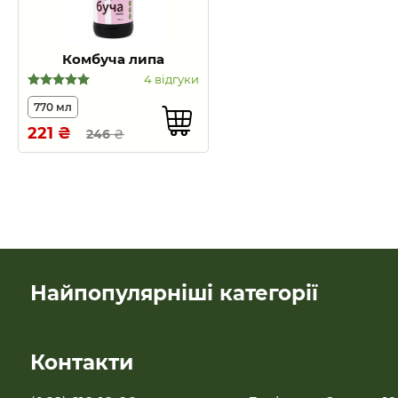
Комбуча липа
4 відгуки
770 мл
221
₴
246
₴
Найпопулярніші категорії
SALE
Контакти
Новинки