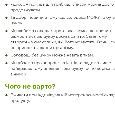
- цукор – пожива для грибків... список можна довго
продовжувати
Та добрі новини в тому, що солодощі МОЖУТЬ бути
цукру.
Ми любимо солодке, проте вважаємо, що причин
відмовитись від цукру досить багато. Саме тому
створюємо смаколики, які його не містять. Вони і сма
не приносять шкоди організму.
Солодощі без цукру можна навіть діткам.
Ми дбаємо про здоров'я клієнтів та радимо лише
найкраще. Тому впевнені, без цукру точно корисніш
з ним! :)
Чого не варто?
Вживати при індивідуальній непереносимості скла
продукту.