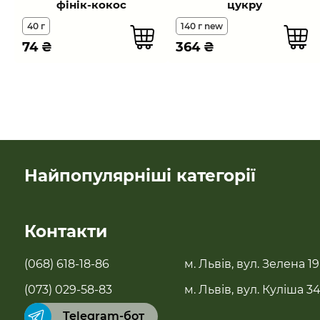
фінік-кокос
цукру
40 г
140 г new
74
₴
364
₴
Найпопулярніші категорії
SALE
Контакти
Новинки
(068) 618-18-86
м. Львів, вул. Зелена 19
Бестселери
(073) 029-58-83
м. Львів, вул. Куліша 3
Telegram-бот