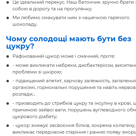
Це ідеальний перекус. Наш батончик зручно брати 
собою в дорогу та на прогулянку.
Ми любимо смакувати ним з чашечкою гарячого
шоколаду.
Чому солодощі мають бути без
цукру?
Рафінований цукор може і смачний, проте:
- може викликати набряки, дисбактеріози, висипан
проблеми зі шкірою;
- підвищений апетит, харчову залежність, запалення
організмі, гормональні порушення та навіть нервов
розлади...
- призводить до стрибків цукру та інсуліну в крові, 
причиною зайвої ваги, порушень вуглеводного обм
цукрового діабету;
- цукор знижує засвоєння білків, зокрема колагену,
викликає передчасне старіння і ранню появу змор