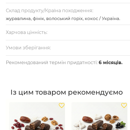
Склад продукту/Країна походження:
журавлина, фінік, волоський горіх, кокос / Україна.
Харчова цінність:
на 100 г: білки – 5 г, жири – 20 г, вуглеводи – 63г .
Калорійність: 441 Ккал
Умови зберігання:
Зберігати в темному місці при температурі від 0 до +21
°С та відносній вологості не більше 65%.
Рекомендований термін придатності:
6 місяців.
Із цим товаром рекомендуємо