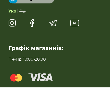
Суперфуди та добавки
Укр
|
RU
Напої
Натуральні солодощі
Антипаразитарні та профілактичні засоби
Графік магазинів:
Для імунітету
Пн-Нд: 10:00-20:00