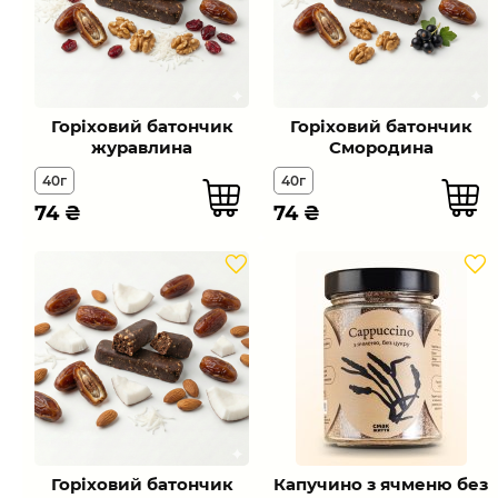
Горіховий батончик
Горіховий батончик
журавлина
Смородина
40г
40г
74
₴
74
₴
Горіховий батончик
Капучино з ячменю без