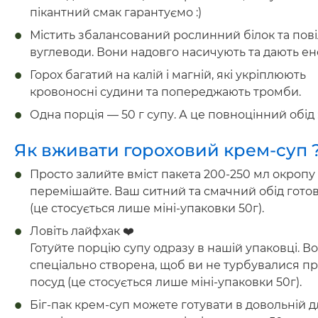
пікантний смак гарантуємо :)
Містить збалансований рослинний білок та пові
вуглеводи. Вони надовго насичують та дають ен
Горох багатий на калій і магній, які укріплюють
кровоносні судини та попереджають тромби.
Одна порція — 50 г супу. А це повноцінний обід :
Як вживати гороховий крем-суп 
Просто залийте вміст пакета 200-250 мл окропу 
перемішайте. Ваш ситний та смачний обід гото
(це стосується лише міні-упаковки 50г).
Ловіть лайфхак ❤️
Готуйте порцію супу одразу в нашій упаковці. В
спеціально створена, щоб ви не турбувалися п
посуд (це стосується лише міні-упаковки 50г).
Біг-пак крем-суп можете готувати в довольній д