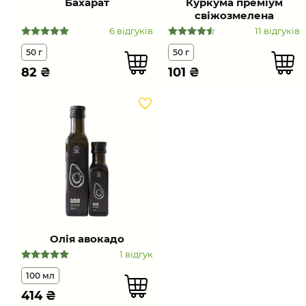
Бахарат
Куркума преміум
свіжозмелена
6 відгуків
11 відгуків
50 г
50 г
82
₴
101
₴
Олія авокадо
1 відгук
100 мл
414
₴