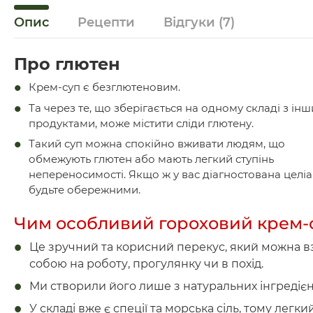
Опис
Рецепти
Відгуки
(7)
Про глютен
Крем-суп є безглютеновим.
Та через те, що зберігається на одному складі з ін
продуктами, може містити сліди глютену.
Такий суп можна спокійно вживати людям, що
обмежують глютен або мають легкий ступінь
непереносимості. Якщо ж у вас діагностована целіак
будьте обережними.
Чим особливий гороховий крем-
Це зручний та корисний перекус, який можна вз
собою на роботу, прогулянку чи в похід.
Ми створили його лише з натуральних інгредієн
У складі вже є спеції та морська сіль, тому легки