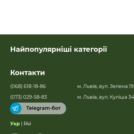
Найпопулярніші категорії
SALE
Контакти
Новинки
(068) 618-18-86
м. Львів, вул. Зелена 19
Бестселери
(073) 029-58-83
м. Львів, вул. Куліша 3
Telegram-бот
Суперфуди та добавки
Укр
|
RU
Напої