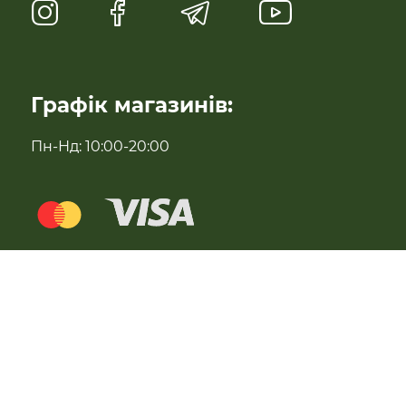
Натуральні солодощі
Антипаразитарні та профілактичні засоби
Графік магазинів:
Для імунітету
Пн-Нд: 10:00-20:00