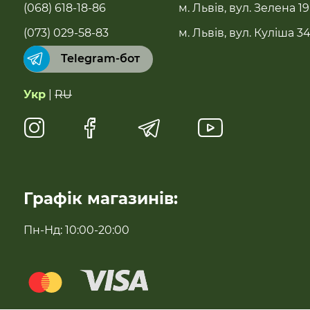
(068) 618-18-86
м. Львів, вул. Зелена 19
Бестселери
(073) 029-58-83
м. Львів, вул. Куліша 3
Telegram-бот
Суперфуди та добавки
Укр
|
RU
Напої
Натуральні солодощі
Антипаразитарні та профілактичні засоби
Графік магазинів:
Для імунітету
Пн-Нд: 10:00-20:00