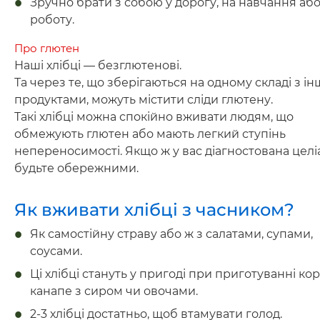
Зручно брати з собою у дорогу, на навчання аб
роботу.
Про глютен
Наші хлібці — безглютенові.
Та через те, що зберігаються на одному складі з і
продуктами, можуть містити сліди глютену.
Такі хлібці можна спокійно вживати людям, що
обмежують глютен або мають легкий ступінь
непереносимості. Якщо ж у вас діагностована целіа
будьте обережними.
Як вживати хлібці з часником?
Як самостійну страву або ж з салатами, супами,
соусами.
Ці хлібці стануть у пригоді при приготуванні ко
канапе з сиром чи овочами.
2-3 хлібці достатньо, щоб втамувати голод.