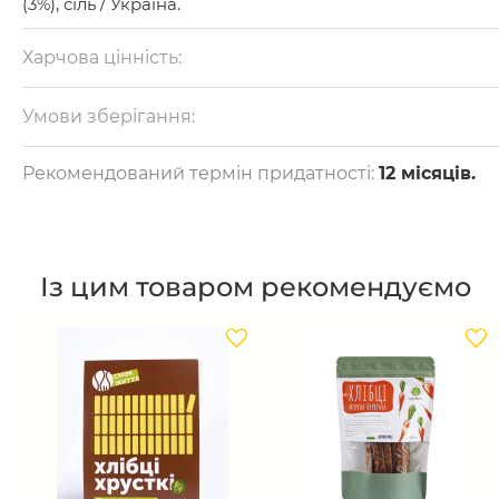
(3%), сіль / Україна.
Харчова цінність:
на 100 г: білки — 17 г, жири — 30 г, вуглеводи — 28 г.
Калорійність — 454 ккал.
Умови зберігання:
Зберігати при температурі від 0 до + 20°С і відносній
вологості повітря не більше 75%.
Рекомендований термін придатності:
12 місяців.
Із цим товаром рекомендуємо