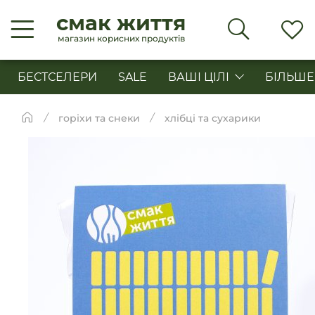
смак життя
магазин корисних продуктів
БЕСТСЕЛЕРИ
SALE
ВАШІ ЦІЛІ
БІЛЬШЕ
горіхи та снеки
хлібці та сухарики