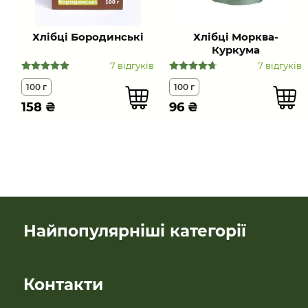
Хлібці Бородинські
Хлібці Морква-
Куркума
7 відгуків
7 відгуків
100 г
100 г
158
₴
96
₴
Найпопулярніші категорії
SALE
Контакти
Новинки