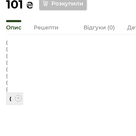
101
₴
Опис
Рецепти
Відгуки
(0)
Де
{
{
{
{
{
{
{
{
{