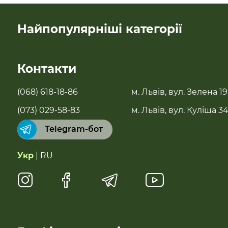
Найпопулярніші категорії
SALE
Контакти
Новинки
(068) 618-18-86
м. Львів, вул. Зелена 19
Бестселери
(073) 029-58-83
м. Львів, вул. Куліша 3
Telegram-бот
Суперфуди та добавки
Укр
|
RU
Напої
Натуральні солодощі
Антипаразитарні та профілактичні засоби