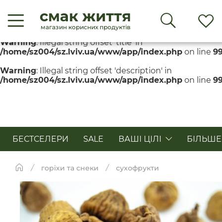
смак життя
Warning
: Illegal string offset 'title' in
/home/sz004/sz.lviv.ua/www/app/index.php
on line
9
магазин корисних продуктів
Warning
: Illegal string offset 'title' in
/home/sz004/sz.lviv.ua/www/app/index.php
on line
9
Warning
: Illegal string offset 'description' in
/home/sz004/sz.lviv.ua/www/app/index.php
on line
9
БЕСТСЕЛЕРИ
SALE
ВАШІ ЦІЛІ
БІЛЬШЕ
горіхи та снеки
сухофрукти