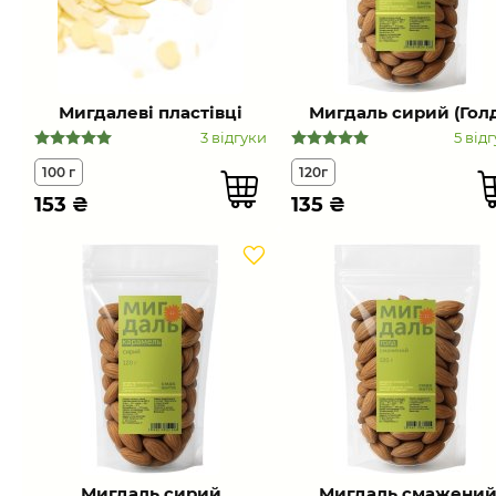
Мигдалеві пластівці
Мигдаль сирий (Гол
3 відгуки
5 відг
100 г
120г
153
₴
135
₴
Мигдаль сирий
Мигдаль смажени