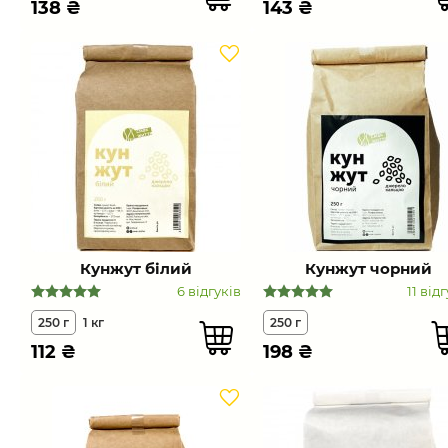
138
₴
143
₴
Кунжут білий
Кунжут чорний
6 відгуків
11 від
250 г
1 кг
250 г
112
₴
198
₴