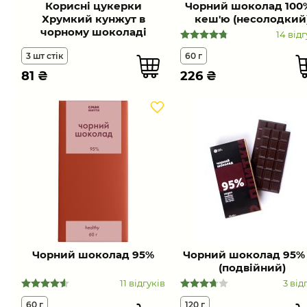
Корисні цукерки
Чорний шоколад 100%
Хрумкий кунжут в
кеш'ю (несолодкий
чорному шоколаді
14 відг
3 шт стік
60 г
81
₴
226
₴
Чорний шоколад 95%
Чорний шоколад 95%
(подвійний)
11 відгуків
3 від
60 г
120 г