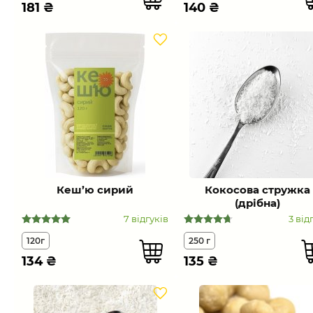
181
₴
140
₴
Кеш’ю сирий
Кокосова стружка
(дрібна)
7 відгуків
3 від
120г
250 г
134
₴
135
₴