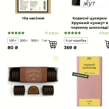
Чіа насіння
Корисні цукерки
Хрумкий кунжут в
чорному шоколаді
51 відгук
8 відг
100 г
200 г
500 г
1 кг
9 шт коробка
80
₴
369
₴