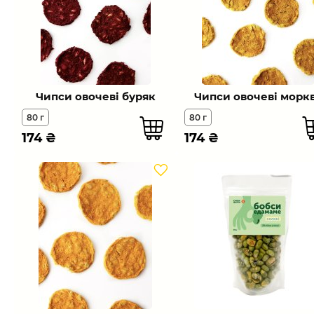
Чипси овочеві буряк
Чипси овочеві морк
80 г
80 г
174
₴
174
₴