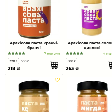
Арахісова паста кранчі-
Арахісова паста соло
бранчі
циклоні
7 відгуків
4 від
320 г
500 г
500 г
218
₴
263
₴