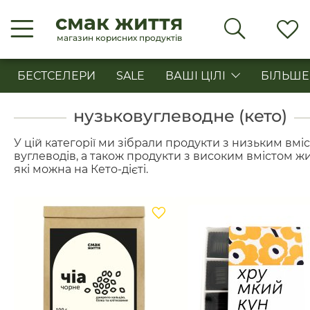
смак життя
магазин корисних продуктів
БЕСТСЕЛЕРИ
SALE
ВАШІ ЦІЛІ
БІЛЬШЕ
нузьковуглеводне (кето)
У цій категорії ми зібрали продукти з низьким вмі
вуглеводів, а також продукти з високим вмістом жи
які можна на Кето-дієті.