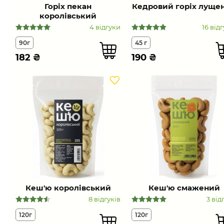
Горіх пекан
Кедровий горіх луще
королівський
4 відгуки
16 відг
90г
45 г
182
₴
190
₴
Кеш'ю королівський
Кеш'ю смажений
8 відгуків
3 від
120г
120г