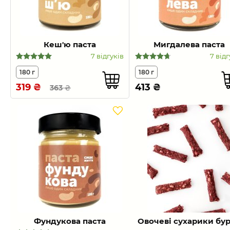
Кеш'ю паста
Мигдалева паста
7 відгуків
7 відг
180 г
180 г
319
₴
413
₴
363
₴
Фундукова паста
Овочеві сухарики бу