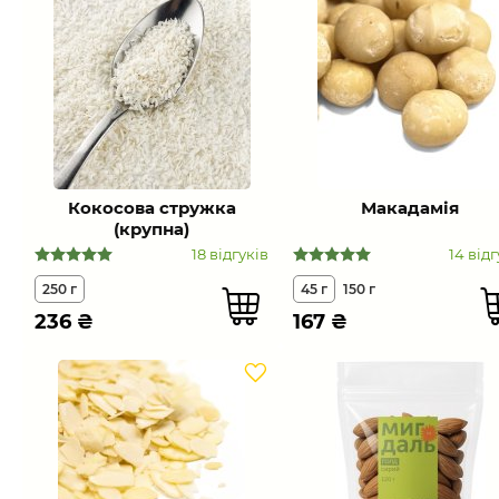
Кокосова стружка
Макадамія
(крупна)
18 відгуків
14 відг
250 г
45 г
150 г
236
₴
167
₴