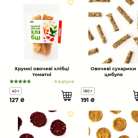
Хрумкі овочеві хлібці
Овочеві сухарики
томатні
цибуля
6 відгуків
40 г
180 г
127
₴
191
₴