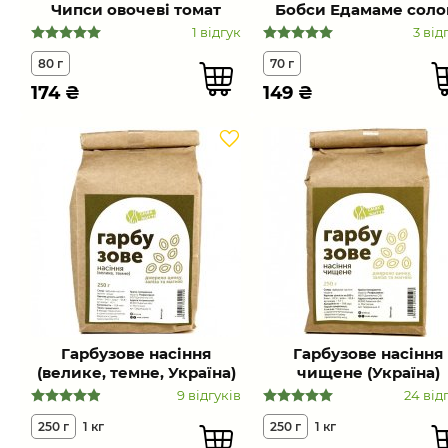
Чипси овочеві томат
Бобси Едамаме соло
1 відгук
3 від
80 г
70 г
174
₴
149
₴
Гарбузове насіння
Гарбузове насіння
(велике, темне, Україна)
чищене (Україна)
9 відгуків
24 від
250 г
1 кг
250 г
1 кг