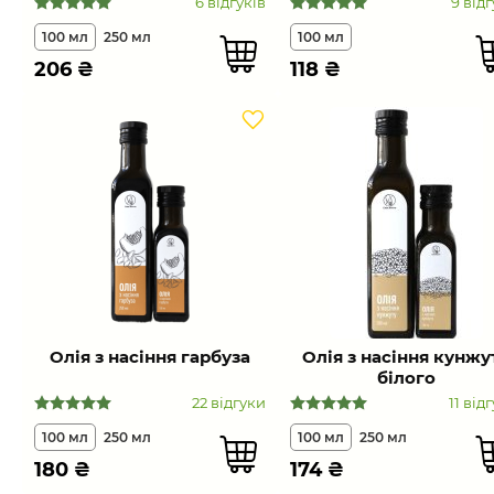
6 відгуків
9 відг
100 мл
250 мл
100 мл
206
₴
118
₴
Олія з насіння гарбуза
Олія з насіння кунжу
білого
22 відгуки
11 від
100 мл
250 мл
100 мл
250 мл
180
₴
174
₴