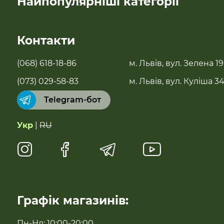
Найпопулярніші категорії
комфортного та ефективного дотримання кето дієти.
SALE
Контакти
Новинки
(068) 618-18-86
м. Львів, вул. Зелена 19
Бестселери
(073) 029-58-83
м. Львів, вул. Куліша 3
Telegram-бот
Суперфуди та добавки
Укр
|
RU
Напої
Натуральні солодощі
Антипаразитарні та профілактичні засоби
Графік магазинів:
Готова їжа
Пн-Нд: 10:00-20:00