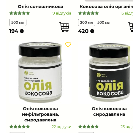
Олія соняшникова
Кокосова олія органі
9 відгуків
15 від
500 мл
200 мл
500 мл
194
₴
420
₴
Олія кокосова
Олія кокосова
нефільтрована,
сиродавлена
сиродавлена
22 відгуки
23 від