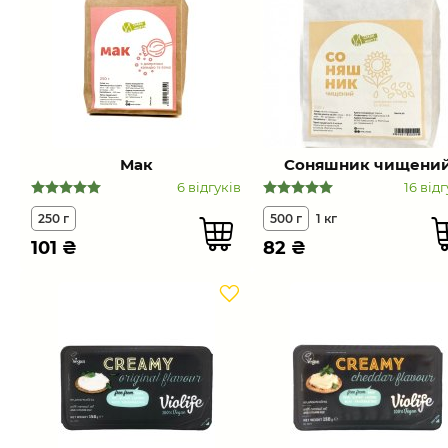
Мак
Соняшник чищени
6 відгуків
16 відг
250 г
500 г
1 кг
101
₴
82
₴