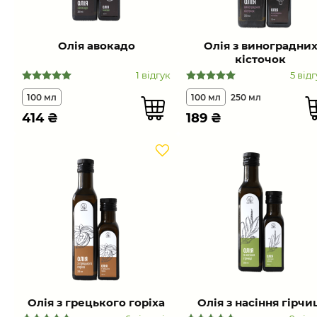
Олія авокадо
Олія з виноградни
кісточок
1 відгук
5 відг
100 мл
100 мл
250 мл
414
₴
189
₴
Олія з грецького горіха
Олія з насіння гірчи