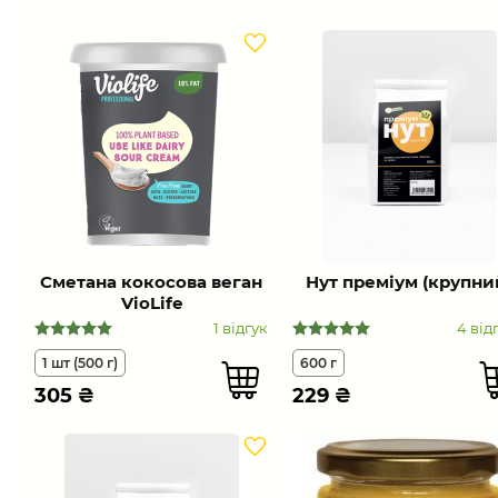
Сметана кокосова веган
Нут преміум (крупни
VioLife
1 відгук
4 від
1 шт (500 г)
600 г
305
₴
229
₴