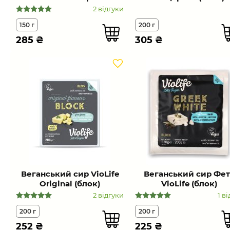
2 відгуки
150 г
200 г
285
₴
305
₴
Веганський сир VioLife
Веганський сир Фет
Оriginal (блок)
VioLife (блок)
2 відгуки
1 в
200 г
200 г
252
₴
225
₴