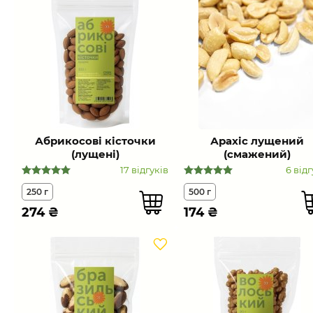
Абрикосові кісточки
Арахіс лущений
(лущені)
(смажений)
17 відгуків
6 відг
250 г
500 г
274
₴
174
₴