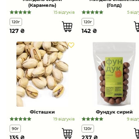
(Карамель)
(Голд)
15 відгуків
5 відг
120г
120г
127
₴
142
₴
Фісташки
Фундук сирий
19 відгуків
9 відг
90г
120г
135
₴
237
₴