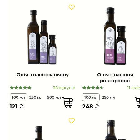
Олія з насіння льону
Олія з насіння
розторопші
38 відгуків
11 від
100 мл
250 мл
500 мл
100 мл
250 мл
121
₴
248
₴