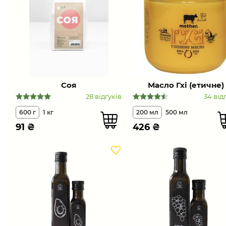
Соя
Масло Гхі (етичне)
28 відгуків
34 від
600 г
1 кг
200 мл
500 мл
91
₴
426
₴