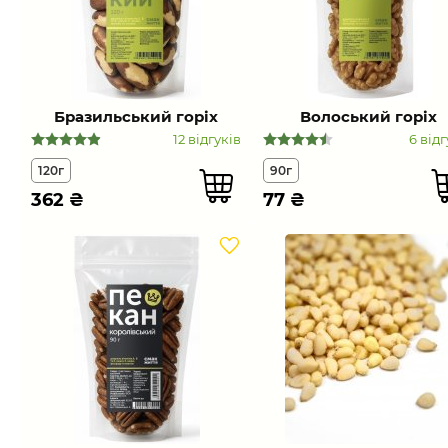
Бразильський горіх
Волоський горіх
12 відгуків
6 відг
120г
90г
362
₴
77
₴