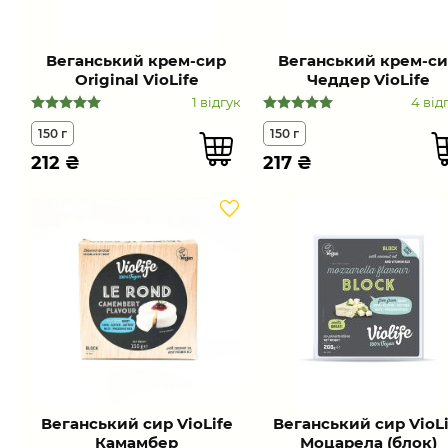
Веганський крем-сир
Веганський крем-с
Original VioLife
Чеддер VioLife
1 відгук
4 від
150 г
150 г
212
₴
217
₴
Веганський сир VioLife
Веганський сир VioLi
Камамбер
Моцарела (блок)