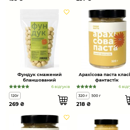
Фундук смажений
Арахісова паста клас
бланшований
фантастік
6 відгуків
6 відг
120г
320 г
500 г
269
₴
218
₴