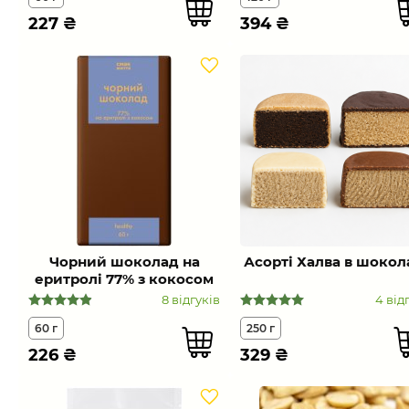
227
₴
394
₴
Чорний шоколад на
Асорті Халва в шокол
еритролі 77% з кокосом
8 відгуків
4 від
60 г
250 г
226
₴
329
₴