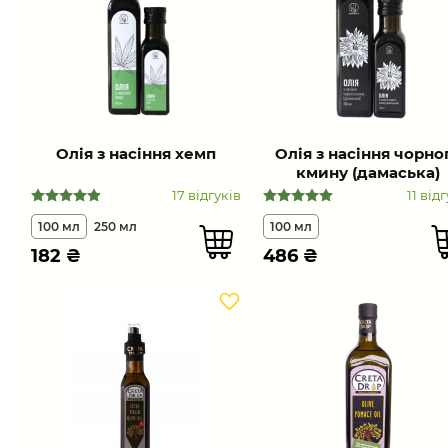
Олія з насіння хемп
Олія з насіння чорно
кмину (дамаська)
17 відгуків
11 від
100 мл
250 мл
100 мл
182
₴
486
₴