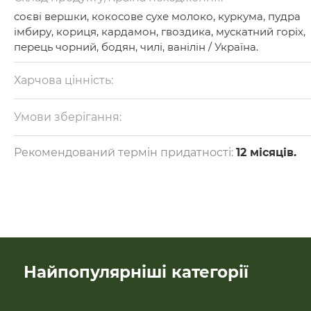
соєві вершки, кокосове сухе молоко, куркума, пудра
імбиру, кориця, кардамон, гвоздика, мускатний горіх,
перець чорний, бодян, чилі, ванілін / Україна.
Харчова цінність:
на 100 г: білки — 24 г, жири — 23 г, вуглеводи — 37 г.
Калорійність: 276 ккал.
Умови зберігання:
Зберігати в сухому місці при температурі +15-25 °С.
Рекомендований термін придатності:
12 місяців.
Найпопулярніші категорії
SALE