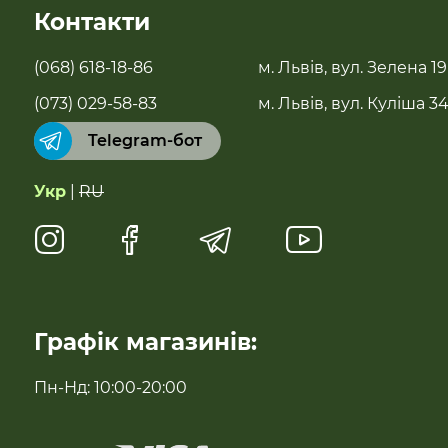
Контакти
Новинки
(068) 618-18-86
м. Львів, вул. Зелена 19
Бестселери
(073) 029-58-83
м. Львів, вул. Куліша 3
Telegram-бот
Суперфуди та добавки
Укр
|
RU
Напої
Натуральні солодощі
Антипаразитарні та профілактичні засоби
Графік магазинів:
Для імунітету
Пн-Нд: 10:00-20:00