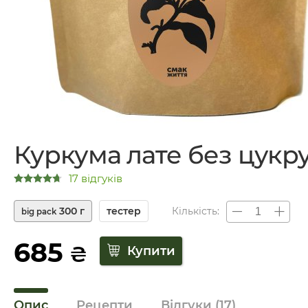
Куркума лате без цукр
17 відгуків
300 г
тестер
Кількість:
big pack
685
₴
Опис
Рецепти
Відгуки
(17)