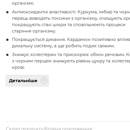
організмі.
Антиоксидантні властивості. Куркума, імбир та чор
перець виводять токсини з організму, очищують кр
покращують стан шікри та сповільнюють процеси
старіння організму.
Покращується дихання. Кардамон позитивно вплив
дихальну систему, а ще робить подих свіжим.
Знижує холестерин та прискорює обмін речовин. 
з чорним перцем знижують рівень цукру та холесте
крові.
Детальніше
Склад продукту/Країна походження: