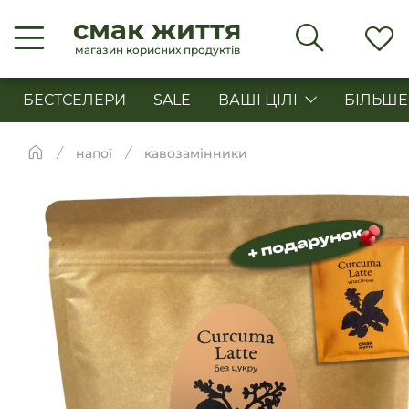
смак життя
магазин корисних продуктів
БЕСТСЕЛЕРИ
SALE
ВАШІ ЦІЛІ
БІЛЬШЕ
напої
кавозамінники