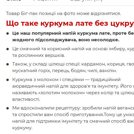
Товар Біг-пак позиції на фото може відрізнятися.
Що таке куркума лате без цукру
Це наш популярний напій куркума лате, проте бе
жодного підсолоджувача, воно несолодке.
Це смачний та корисний напій на основі імбиру, к
та рослинних вершків.
Також, у складі цілющі спеції: кардамон, кориця, гв
мускатний горіх, перець, бодян, чилі, ванілін.
Куркума з молоком і спеціями — традиційний
аюрведичний напій для здоровʼя та імунітету. Його
називають «золотим молоком» через колір та цілю
властивості.
Ми вдосконалили рецептуру: зробили напій веган
та спростили вам спосіб приготування.Тому це уні
напій для підтримки імунітету та смачний спосіб в
куркуму.