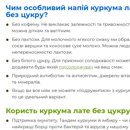
Чим особливий напій куркума л
без цукру?
Без кофеїну. Не виклакає залежності та тривожності
можна діткам та вагітним.
Без лактози. Для молочного мʼякого смаку ми обр
соєві вершки та кокосове сухе молоко. Можна людя
непереносимістю лактози.
Без білого цукру. Для приємної солодкавості може
додавати будь-який
підсолоджувач
на ваш смак.
Природний антибіотик та антисептик, джерело віта
та мінералів.
Якщо ви все ніяк не можете «подружитися» з курку
то це ідеальний варіант.
Користь куркума лате без цукру
Підтримка імунітету. Тандем куркуми й імбиру – чи 
найкращі борці проти бактерій та вірусів у нашому